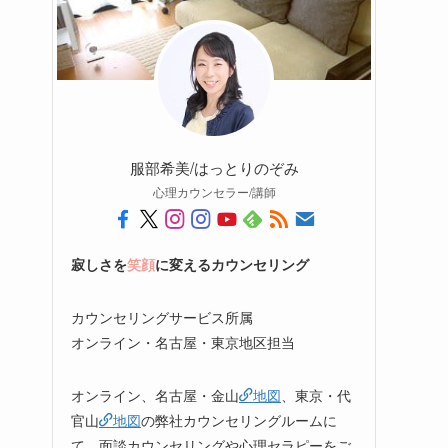
服部希美/はっとりのぞみ
心理カウンセラー/講師
寂しさを
笑顔
に変えるカウンセリング
カウンセリングサービス所属
オンライン・名古屋・東京地区担当
オンライン、名古屋・金山
地図
、東京・代
官山
地図
の弊社カウンセリングルームに
て、面談カウンセリングや心理セラピーをご