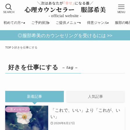
SEARCH
MENU
初めての方へ
ご予約状況
ご提供メニュー
得意ジャンル
服部の略
◎服部希美のカウンセリングを受けるには >>
TOP
好きを仕事にする
好きを仕事にする
– tag –
新着記事
人気記事
「これで、いい」より「これが、い
一言メッセージ
い」
2026年6月17日