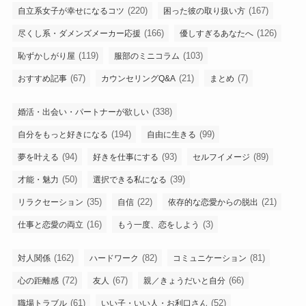
(220)
(167)
自立系女子が幸せになるコツ
困った彼の取り扱い方
(166)
(126)
尽くし系・ダメンズメーカー応援
優しすぎるあなたへ
(119)
(103)
恥ずかしがり屋
服部のミニコラム
(67)
(21)
(7)
おすすめ記事
カウンセリングQ&A
まとめ
(338)
婚活・出会い・パートナーが欲しい
(194)
(99)
自分をもっと好きになる
自由に生きる
(94)
(93)
(89)
夢を叶える
好きを仕事にする
セルフイメージ
(50)
(39)
才能・魅力
選択できる私になる
(35)
(22)
(21)
リラクセーション
自信
依存的な恋愛からの脱出
(16)
(3)
仕事と恋愛の両立
もう一度、恋をしよう
(162)
(82)
(81)
対人関係
ハードワーク
コミュニケーション
(72)
(67)
(66)
心の距離感
友人
親／きょうだいと自分
(61)
(52)
職場トラブル
いい子・いい人・お利口さん