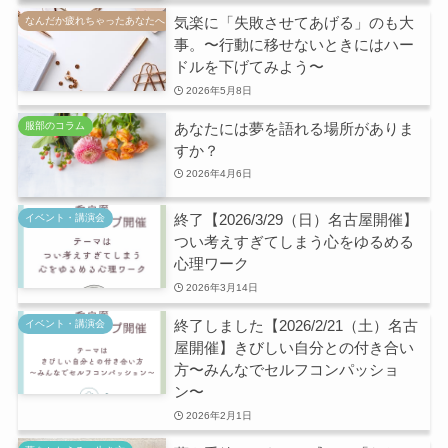
気楽に「失敗させてあげる」のも大
なんだか疲れちゃったあなたへ
事。〜行動に移せないときにはハー
ドルを下げてみよう〜
2026年5月8日
あなたには夢を語れる場所がありま
服部のコラム
すか？
2026年4月6日
終了【2026/3/29（日）名古屋開催】
イベント・講演会
つい考えすぎてしまう心をゆるめる
心理ワーク
2026年3月14日
終了しました【2026/2/21（土）名古
イベント・講演会
屋開催】きびしい自分との付き合い
方〜みんなでセルフコンパッショ
ン〜
2026年2月1日