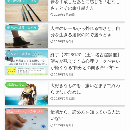
夢を手放したあとに感じる「むなし
夢をかなえる・生き方
さ」とその乗り越え方
2026年1月16日
人生のレールから外れる怖さと、自
夢をかなえる・生き方
分を生きる選択の間で迷うとき
2026年1月6日
終了【2026/1/31（土）名古屋開催】
イベント・講演会
望みが見えてくる心理ワーク〜迷い
が軽くなる"自分との向き合い方"〜
2026年1月1日
大好きなものを、嫌いなままで終わ
服部のコラム
らせないために
2025年9月12日
最初から、諦め方を知っている人は
婚活・パートナーが欲しい
いない
2025年7月9日