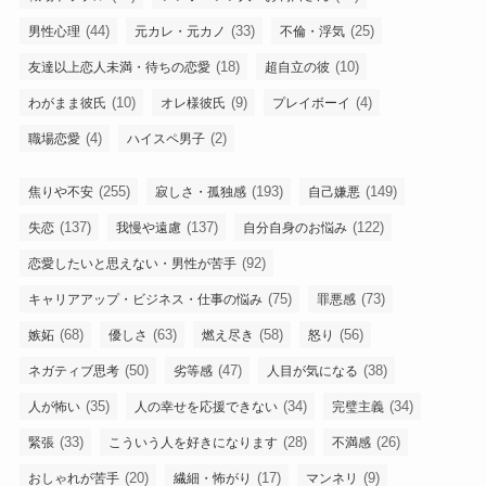
(44)
(33)
(25)
男性心理
元カレ・元カノ
不倫・浮気
(18)
(10)
友達以上恋人未満・待ちの恋愛
超自立の彼
(10)
(9)
(4)
わがまま彼氏
オレ様彼氏
プレイボーイ
(4)
(2)
職場恋愛
ハイスペ男子
(255)
(193)
(149)
焦りや不安
寂しさ・孤独感
自己嫌悪
(137)
(137)
(122)
失恋
我慢や遠慮
自分自身のお悩み
(92)
恋愛したいと思えない・男性が苦手
(75)
(73)
キャリアアップ・ビジネス・仕事の悩み
罪悪感
(68)
(63)
(58)
(56)
嫉妬
優しさ
燃え尽き
怒り
(50)
(47)
(38)
ネガティブ思考
劣等感
人目が気になる
(35)
(34)
(34)
人が怖い
人の幸せを応援できない
完璧主義
(33)
(28)
(26)
緊張
こういう人を好きになります
不満感
(20)
(17)
(9)
おしゃれが苦手
繊細・怖がり
マンネリ