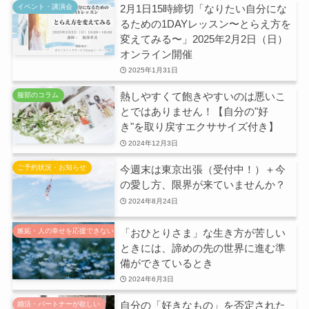
2月1日15時締切「なりたい自分にな
イベント・講演会
るための1DAYレッスン〜とらえ方を
変えてみる〜」2025年2月2日（日）
オンライン開催
2025年1月31日
熱しやすくて飽きやすいのは悪いこ
服部のコラム
とではありません！【自分の"好
き"を取り戻すエクササイズ付き】
2024年12月3日
今週末は東京出張（受付中！）＋今
ご予約状況・お知らせ
の愛し方、限界が来ていませんか？
2024年8月24日
「おひとりさま」な生き方が苦しい
嫉妬・人の幸せを応援できない
ときには、諦めの先の世界に進む準
備ができているとき
2024年6月3日
自分の「好きなもの」を否定された
婚活・パートナーが欲しい