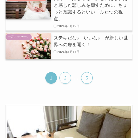
と感じた悲しみを癒すために、ちょ
っと意識するといい「ふたつの視
点」
2024年3月19日
ステキだな♪ いいな♪ が新しい世
一言メッセージ
界への扉を開く！
2024年1月17日
1
2
...
5