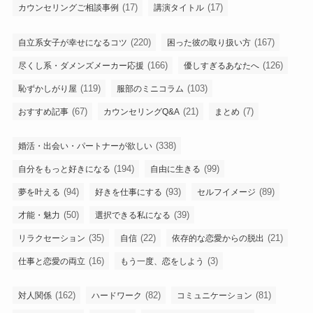
(17)
(17)
カウンセリングご相談事例
講演タイトル
(220)
(167)
自立系女子が幸せになるコツ
困った彼の取り扱い方
(166)
(126)
尽くし系・ダメンズメーカー応援
優しすぎるあなたへ
(119)
(103)
恥ずかしがり屋
服部のミニコラム
(67)
(21)
(7)
おすすめ記事
カウンセリングQ&A
まとめ
(338)
婚活・出会い・パートナーが欲しい
(194)
(99)
自分をもっと好きになる
自由に生きる
(94)
(93)
(89)
夢を叶える
好きを仕事にする
セルフイメージ
(50)
(39)
才能・魅力
選択できる私になる
(35)
(22)
(21)
リラクセーション
自信
依存的な恋愛からの脱出
(16)
(3)
仕事と恋愛の両立
もう一度、恋をしよう
(162)
(82)
(81)
対人関係
ハードワーク
コミュニケーション