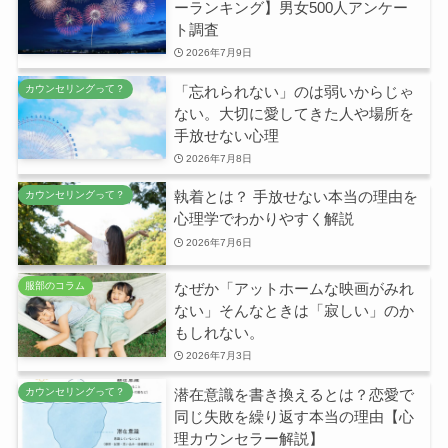
ーランキング】男女500人アンケー
ト調査
2026年7月9日
「忘れられない」のは弱いからじゃ
カウンセリングって？
ない。大切に愛してきた人や場所を
手放せない心理
2026年7月8日
執着とは？ 手放せない本当の理由を
カウンセリングって？
心理学でわかりやすく解説
2026年7月6日
なぜか「アットホームな映画がみれ
服部のコラム
ない」そんなときは「寂しい」のか
もしれない。
2026年7月3日
潜在意識を書き換えるとは？恋愛で
カウンセリングって？
同じ失敗を繰り返す本当の理由【心
理カウンセラー解説】