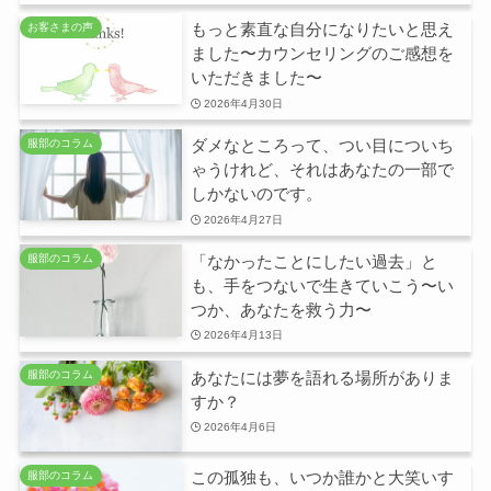
もっと素直な自分になりたいと思え
お客さまの声
ました〜カウンセリングのご感想を
いただきました〜
2026年4月30日
ダメなところって、つい目についち
服部のコラム
ゃうけれど、それはあなたの一部で
しかないのです。
2026年4月27日
「なかったことにしたい過去」と
服部のコラム
も、手をつないで生きていこう〜い
つか、あなたを救う力〜
2026年4月13日
あなたには夢を語れる場所がありま
服部のコラム
すか？
2026年4月6日
この孤独も、いつか誰かと大笑いす
服部のコラム