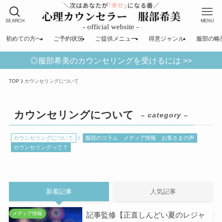
SEARCH
MENU
初めての方へ
ご予約状況
ご提供メニュー
得意ジャンル
服部の略
◎服部希美のカウンセリングを受けるには >>
TOP
カウンセリングについて
カウンセリングについて
– category –
カウンセリングについて
服部のコラム
メディア情報
お客さまの声
カウンセリングって？
新着記事
人気記事
記事監修【正直しんどい夏のレジャ
メディア情報