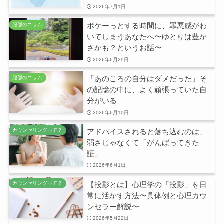
2026年7月1日
ボケーっとする時間に、罪悪感がわ
服部のコラム
いてしまうあなたへ〜ゆとりは豊か
さかも？というお話〜
2026年6月29日
「あのころの自分はダメだった」そ
服部のコラム
の記憶の中に、よく頑張っていた自
分がいる
2026年6月10日
アドバイスされると落ち込むのは、
カウンセリングって？
弱さじゃなくて「がんばってきた
証」
2026年6月1日
【投影とは】心理学の「投影」を日
カウンセリングって？
常に活かす方法〜具体例と心理カウ
ンセラー解説〜
2026年5月22日