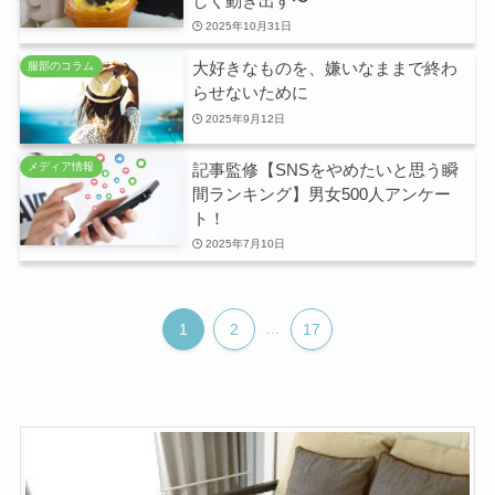
しく動き出す〜
2025年10月31日
大好きなものを、嫌いなままで終わ
服部のコラム
らせないために
2025年9月12日
記事監修【SNSをやめたいと思う瞬
メディア情報
間ランキング】男女500人アンケー
ト！
2025年7月10日
1
2
...
17