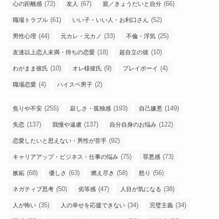
(72)
(67)
(66)
心の距離感
友人
親／きょうだいと自分
(61)
(52)
職場トラブル
いい子・いい人・お利口さん
(44)
(33)
(25)
男性心理
元カレ・元カノ
不倫・浮気
(18)
(10)
友達以上恋人未満・待ちの恋愛
超自立の彼
(10)
(9)
(4)
わがまま彼氏
オレ様彼氏
プレイボーイ
(4)
(2)
職場恋愛
ハイスペ男子
(255)
(193)
(149)
焦りや不安
寂しさ・孤独感
自己嫌悪
(137)
(137)
(122)
失恋
我慢や遠慮
自分自身のお悩み
(92)
恋愛したいと思えない・男性が苦手
(75)
(73)
キャリアアップ・ビジネス・仕事の悩み
罪悪感
(68)
(63)
(58)
(56)
嫉妬
優しさ
燃え尽き
怒り
(50)
(47)
(38)
ネガティブ思考
劣等感
人目が気になる
(35)
(34)
(34)
人が怖い
人の幸せを応援できない
完璧主義