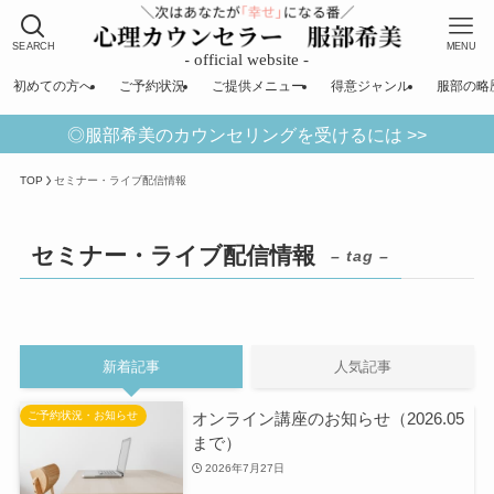
SEARCH
MENU
初めての方へ
ご予約状況
ご提供メニュー
得意ジャンル
服部の略
◎服部希美のカウンセリングを受けるには >>
TOP
セミナー・ライブ配信情報
セミナー・ライブ配信情報
– tag –
新着記事
人気記事
オンライン講座のお知らせ（2026.05
ご予約状況・お知らせ
まで）
2026年7月27日