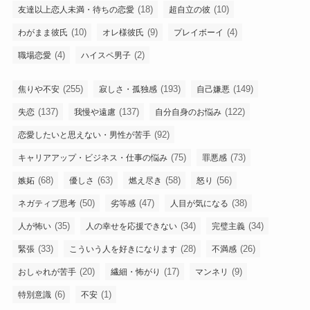
(18)
(10)
友達以上恋人未満・待ちの恋愛
超自立の彼
(10)
(9)
(4)
わがまま彼氏
オレ様彼氏
プレイボーイ
(4)
(2)
職場恋愛
ハイスペ男子
(255)
(193)
(149)
焦りや不安
寂しさ・孤独感
自己嫌悪
(137)
(137)
(122)
失恋
我慢や遠慮
自分自身のお悩み
(92)
恋愛したいと思えない・男性が苦手
(75)
(73)
キャリアアップ・ビジネス・仕事の悩み
罪悪感
(68)
(63)
(58)
(56)
嫉妬
優しさ
燃え尽き
怒り
(50)
(47)
(38)
ネガティブ思考
劣等感
人目が気になる
(35)
(34)
(34)
人が怖い
人の幸せを応援できない
完璧主義
(33)
(28)
(26)
緊張
こういう人を好きになります
不満感
(20)
(17)
(9)
おしゃれが苦手
繊細・怖がり
マンネリ
(6)
(1)
特別意識
不安