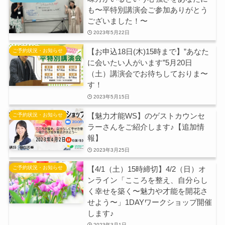
も〜平特別講演会ご参加ありがとう
ございました！〜
2023年5月22日
【お申込18日(木)15時まで】”あなた
ご予約状況・お知らせ
に会いたい人がいます”5月20日
（土）講演会でお待ちしておりま〜
す！
2023年5月15日
【魅力才能WS】のゲストカウンセ
ご予約状況・お知らせ
ラーさんをご紹介します♪【追加情
報】
2023年3月25日
【4/1（土）15時締切】4/2（日）オ
ご予約状況・お知らせ
ンライン「こころを整え、自分らし
く幸せを築く〜魅力や才能を開花さ
せよう〜」1DAYワークショップ開催
します♪
2023年3月1日