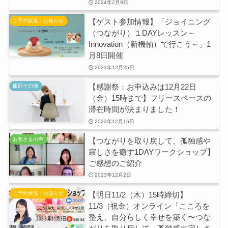
2024年2月9日
【ゲスト参加情報】「ジョイニング
ご予約状況・お知らせ
（つながり）１DAYレッスン～
Innovation（新機軸）で行こう～」1
月8日開催
2023年12月25日
【感謝祭：お申込みは12月22日
服部その他
（金）15時まで】フリースペースの
滞在時間が決まりました！
2023年12月16日
【つながりを取り戻して、孤独感や
お客さまの声
寂しさを癒す1DAYワークショップ】
ご感想のご紹介
2023年12月2日
【明日11/2（木）15時締切】
ご予約状況・お知らせ
11/3（祝金）オンライン「こころを
整え、自分らしく幸せを築く〜つな