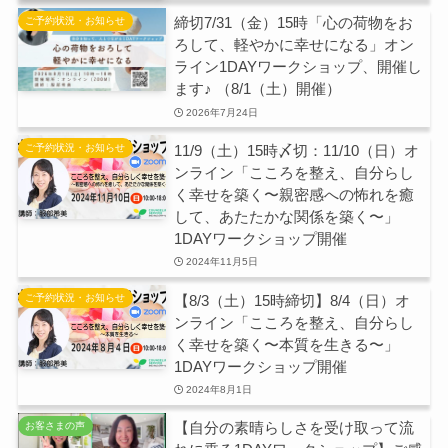
締切7/31（金）15時「心の荷物をお
ご予約状況・お知らせ
ろして、軽やかに幸せになる」オン
ライン1DAYワークショップ、開催し
ます♪ （8/1（土）開催）
2026年7月24日
11/9（土）15時〆切：11/10（日）オ
ご予約状況・お知らせ
ンライン「こころを整え、自分らし
く幸せを築く〜親密感への怖れを癒
して、あたたかな関係を築く〜」
1DAYワークショップ開催
2024年11月5日
【8/3（土）15時締切】8/4（日）オ
ご予約状況・お知らせ
ンライン「こころを整え、自分らし
く幸せを築く〜本質を生きる〜」
1DAYワークショップ開催
2024年8月1日
【自分の素晴らしさを受け取って流
お客さまの声