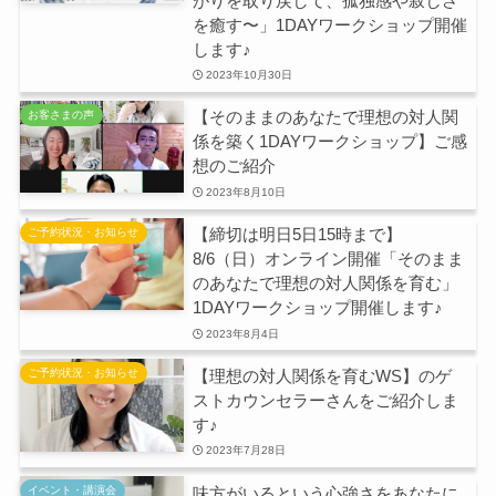
がりを取り戻して、孤独感や寂しさ
を癒す〜」1DAYワークショップ開催
します♪
2023年10月30日
【そのままのあなたで理想の対人関
お客さまの声
係を築く1DAYワークショップ】ご感
想のご紹介
2023年8月10日
【締切は明日5日15時まで】
ご予約状況・お知らせ
8/6（日）オンライン開催「そのまま
のあなたで理想の対人関係を育む」
1DAYワークショップ開催します♪
2023年8月4日
【理想の対人関係を育むWS】のゲ
ご予約状況・お知らせ
ストカウンセラーさんをご紹介しま
す♪
2023年7月28日
味方がいるという心強さをあなたに
イベント・講演会