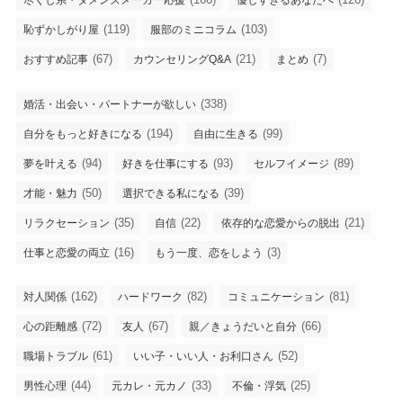
尽くし系・ダメンズメーカー応援
優しすぎるあなたへ
(119)
(103)
恥ずかしがり屋
服部のミニコラム
(67)
(21)
(7)
おすすめ記事
カウンセリングQ&A
まとめ
(338)
婚活・出会い・パートナーが欲しい
(194)
(99)
自分をもっと好きになる
自由に生きる
(94)
(93)
(89)
夢を叶える
好きを仕事にする
セルフイメージ
(50)
(39)
才能・魅力
選択できる私になる
(35)
(22)
(21)
リラクセーション
自信
依存的な恋愛からの脱出
(16)
(3)
仕事と恋愛の両立
もう一度、恋をしよう
(162)
(82)
(81)
対人関係
ハードワーク
コミュニケーション
(72)
(67)
(66)
心の距離感
友人
親／きょうだいと自分
(61)
(52)
職場トラブル
いい子・いい人・お利口さん
(44)
(33)
(25)
男性心理
元カレ・元カノ
不倫・浮気