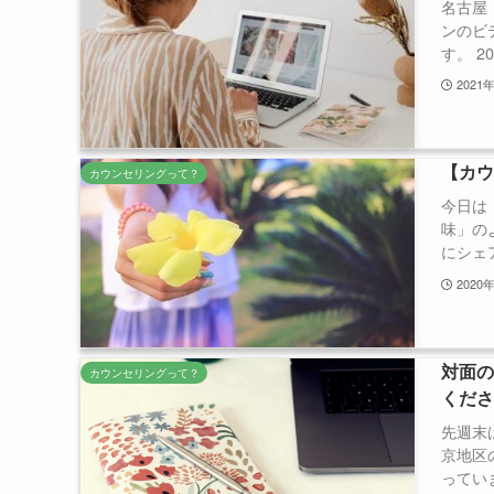
名古屋
ンのビ
す。 2
2021
【カ
カウンセリングって？
今日は
味」の
にシェア
2020
対面
カウンセリングって？
くだ
先週末
京地区
っていま