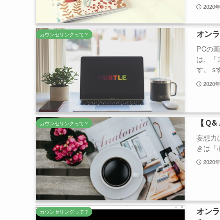
2020
オン
カウンセリングって？
PCの
は、「
す。 s
2020
【Ｑ&
カウンセリングって？
妄想力
きは「
2020
オンラ
カウンセリングって？