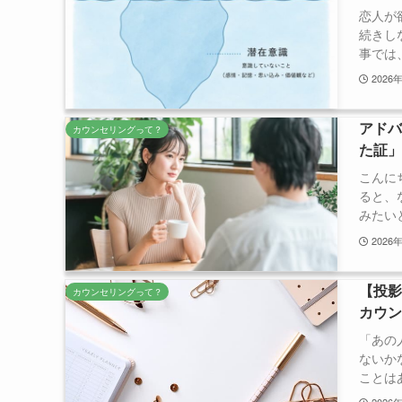
恋人が
続きし
事では、
2026
アド
カウンセリングって？
た証
こんに
ると、
みたいと
2026
【投
カウンセリングって？
カウ
「あの
ないか
ことはあ