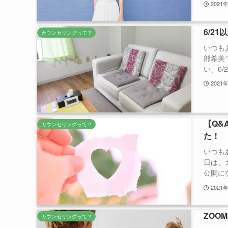
2021
6/2
カウンセリングって？
いつも
部希美
い、6/
2021
【Q&
カウンセリングって？
た！
いつも
日は、
公開にな
2021
ZOO
カウンセリングって？