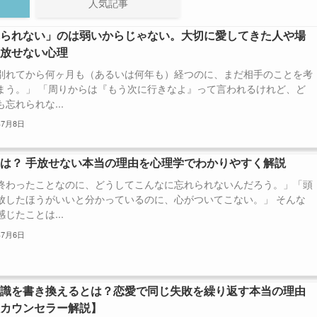
人気記事
れられない」のは弱いからじゃない。大切に愛してきた人や場
手放せない心理
別れてから何ヶ月も（あるいは何年も）経つのに、まだ相手のことを考
まう。」 「周りからは『もう次に行きなよ』って言われるけれど、ど
忘れられな...
年7月8日
は？ 手放せない本当の理由を心理学でわかりやすく解説
終わったことなのに、どうしてこんなに忘れられないんだろう。」「頭
放したほうがいいと分かっているのに、心がついてこない。」 そんな
じたことは...
年7月6日
意識を書き換えるとは？恋愛で同じ失敗を繰り返す本当の理由
理カウンセラー解説】