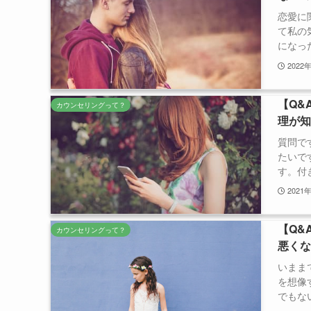
恋愛に
て私の
になった
2022
【Q&
カウンセリングって？
理が
質問で
たいで
す。付き
2021
【Q&
カウンセリングって？
悪く
いまま
を想像
でもない