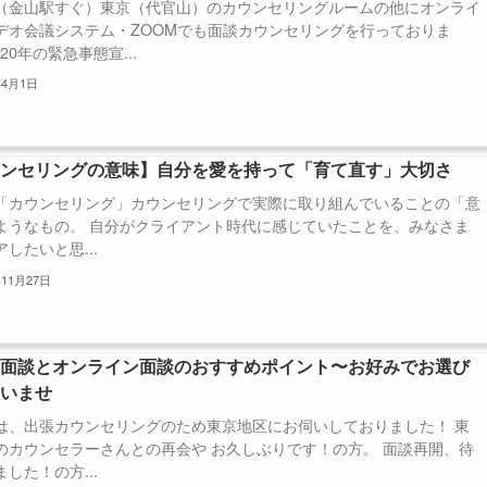
（金山駅すぐ）東京（代官山）のカウンセリングルームの他にオンライ
デオ会議システム・ZOOMでも面談カウンセリングを行っておりま
020年の緊急事態宣...
年4月1日
ウンセリングの意味】自分を愛を持って「育て直す」大切さ
「カウンセリング」カウンセリングで実際に取り組んでいることの「意
ようなもの。 自分がクライアント時代に感じていたことを、みなさま
したいと思...
年11月27日
の面談とオンライン面談のおすすめポイント〜お好みでお選び
さいませ
は、出張カウンセリングのため東京地区にお伺いしておりました！ 東
のカウンセラーさんとの再会や お久しぶりです！の方。 面談再開、待
した！の方...