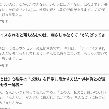
欲しいのに、なかなかできない。いい人に出会えない。出会えても、長
ない。その繰り返しには、性格や運とは別の理由があります。 この記
顕在意識と...
年7月1日
バイスされると落ち込むのは、弱さじゃなくて「がんばってき
」
ちは、心理カウンセラーの服部希美です。 今日は、「アドバイスされ
なんだかモヤっとしてしまう」そんな気持ちについて、ちょっと書いて
思います。...
年6月1日
影とは】心理学の「投影」を日常に活かす方法〜具体例と心理
ンセラー解説〜
人、なんかいつも怒ってる気がする」「この人、私のこと嫌いなんじゃ
な」「なんだか、ぞんざいに扱われた気がする」 そんなふうに感じた
りませんか...