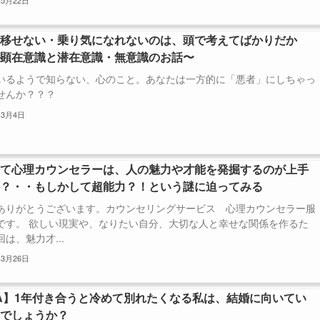
年5月22日
に移せない・乗り気になれないのは、頭で考えてばかりだか
〜顕在意識と潜在意識・無意識のお話〜
いるようで知らない、心のこと。あなたは一方的に「悪者」にしちゃっ
せんか？？？
年3月4日
して心理カウンセラーは、人の魅力や才能を発掘するのが上手
か？・・もしかして超能力？！という謎に迫ってみる
ありがとうございます。カウンセリングサービス 心理カウンセラー服
です。 欲しい現実や、なりたい自分、大切な人と幸せな関係を作るた
は、魅力才...
年3月26日
A】1年付き合うと冷めて別れたくなる私は、結婚に向いてい
のでしょうか？