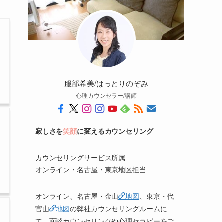
服部希美/はっとりのぞみ
心理カウンセラー/講師
寂しさを
笑顔
に変えるカウンセリング
カウンセリングサービス所属
オンライン・名古屋・東京地区担当
オンライン、名古屋・金山
地図
、東京・代
官山
地図
の弊社カウンセリングルームに
て、面談カウンセリングや心理セラピーをご