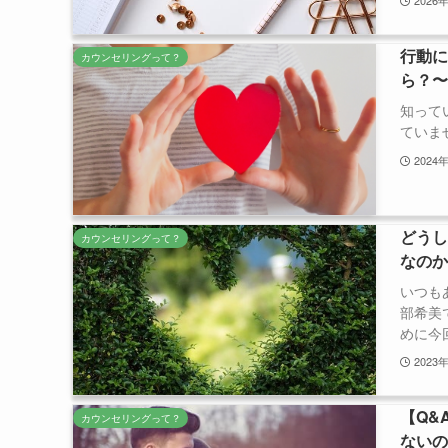
2026
行動
カウンセリングって？
ら？
知って
ていま
2024
どう
カウンセリングって？
なの
いつも
部希美
めに今回
2023
【Q&
カウンセリングって？
ない