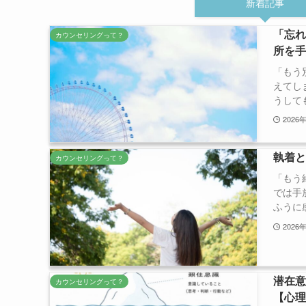
新着記事
「忘
カウンセリングって？
所を
「もう
えてし
うしても
2026
執着と
カウンセリングって？
「もう
では手
ふうに感
2026
潜在
カウンセリングって？
【心