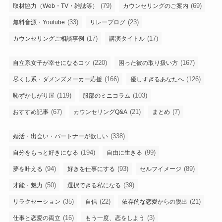
(79)
(69)
取材協力（Web・TV・雑誌等）
カウンセリングのご案内
(33)
(23)
無料音源・Youtube
リレーブログ
(17)
(17)
カウンセリングご相談事例
講演タイトル
(220)
(167)
自立系女子が幸せになるコツ
困った彼の取り扱い方
(166)
(126)
尽くし系・ダメンズメーカー応援
優しすぎるあなたへ
(119)
(103)
恥ずかしがり屋
服部のミニコラム
(67)
(21)
(7)
おすすめ記事
カウンセリングQ&A
まとめ
(338)
婚活・出会い・パートナーが欲しい
(194)
(99)
自分をもっと好きになる
自由に生きる
(94)
(93)
(89)
夢を叶える
好きを仕事にする
セルフイメージ
(50)
(39)
才能・魅力
選択できる私になる
(35)
(22)
(21)
リラクセーション
自信
依存的な恋愛からの脱出
(16)
(3)
仕事と恋愛の両立
もう一度、恋をしよう