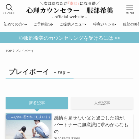
SEARCH
MENU
初めての方へ
ご予約状況
ご提供メニュー
得意ジャンル
服部の略
◎服部希美のカウンセリングを受けるには >>
TOP
プレイボーイ
プレイボーイ
– tag –
新着記事
人気記事
感情を見せない父と過ごした娘が、
こんな彼に惹かれてしまいます
パートナーに無意識に求めがちなも
の
2025年5月30日