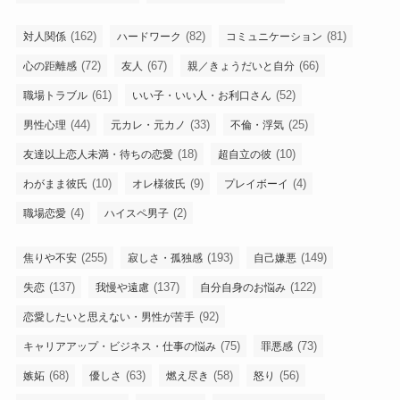
(162)
(82)
(81)
対人関係
ハードワーク
コミュニケーション
(72)
(67)
(66)
心の距離感
友人
親／きょうだいと自分
(61)
(52)
職場トラブル
いい子・いい人・お利口さん
(44)
(33)
(25)
男性心理
元カレ・元カノ
不倫・浮気
(18)
(10)
友達以上恋人未満・待ちの恋愛
超自立の彼
(10)
(9)
(4)
わがまま彼氏
オレ様彼氏
プレイボーイ
(4)
(2)
職場恋愛
ハイスペ男子
(255)
(193)
(149)
焦りや不安
寂しさ・孤独感
自己嫌悪
(137)
(137)
(122)
失恋
我慢や遠慮
自分自身のお悩み
(92)
恋愛したいと思えない・男性が苦手
(75)
(73)
キャリアアップ・ビジネス・仕事の悩み
罪悪感
(68)
(63)
(58)
(56)
嫉妬
優しさ
燃え尽き
怒り