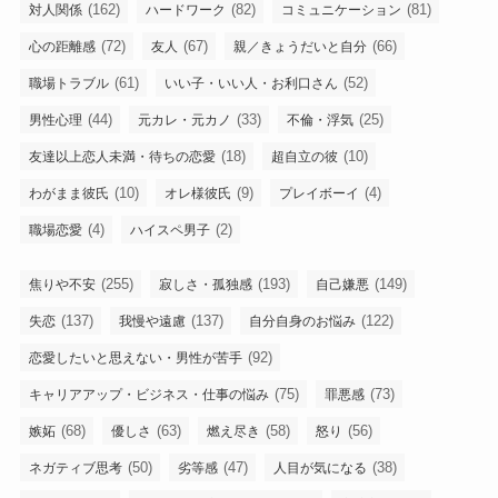
(162)
(82)
(81)
対人関係
ハードワーク
コミュニケーション
(72)
(67)
(66)
心の距離感
友人
親／きょうだいと自分
(61)
(52)
職場トラブル
いい子・いい人・お利口さん
(44)
(33)
(25)
男性心理
元カレ・元カノ
不倫・浮気
(18)
(10)
友達以上恋人未満・待ちの恋愛
超自立の彼
(10)
(9)
(4)
わがまま彼氏
オレ様彼氏
プレイボーイ
(4)
(2)
職場恋愛
ハイスペ男子
(255)
(193)
(149)
焦りや不安
寂しさ・孤独感
自己嫌悪
(137)
(137)
(122)
失恋
我慢や遠慮
自分自身のお悩み
(92)
恋愛したいと思えない・男性が苦手
(75)
(73)
キャリアアップ・ビジネス・仕事の悩み
罪悪感
(68)
(63)
(58)
(56)
嫉妬
優しさ
燃え尽き
怒り
(50)
(47)
(38)
ネガティブ思考
劣等感
人目が気になる