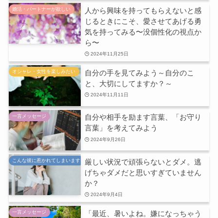
人から興味を持ってもらえないと感
婚活・パートナーが欲しい
じるときにこそ、愛させてあげる勇
気を持ってみる〜没個性化の視点か
ら〜
2024年11月25日
自分の手を見てみよう～自分のこ
オシャレ・女性を楽しみたい
と、大切にしてますか？～
2024年11月11日
自分や相手を励ます言葉、「お守り
一言メッセージ
言葉」を考えてみよう
2024年9月26日
厳しい状況で頑張らないとダメ。逃
こんな彼に惹かれてしまいます
げちゃダメだと思いすぎていません
か？
2024年9月4日
「最近、暑いよね。嫌になっちゃう
一言メッセージ