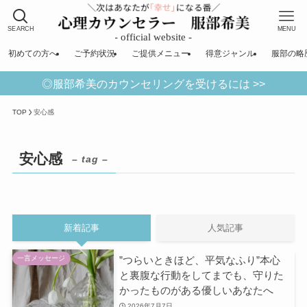
SEARCH
MENU
初めての方へ
ご予約状況
ご提供メニュー
得意ジャンル
服部の略
◎服部希美のカウンセリングを受けるには >>
TOP
安心感
安心感
– tag –
新着記事
人気記事
”つらいときほど、平気なふり”本心
一言メッセージ
と裏腹な行動をしてまでも、守りた
かったものがある優しいあなたへ
2026年7月7日