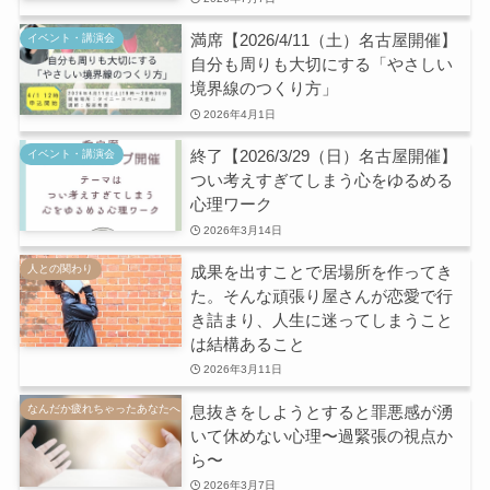
満席【2026/4/11（土）名古屋開催】
イベント・講演会
自分も周りも大切にする「やさしい
境界線のつくり方」
2026年4月1日
終了【2026/3/29（日）名古屋開催】
イベント・講演会
つい考えすぎてしまう心をゆるめる
心理ワーク
2026年3月14日
成果を出すことで居場所を作ってき
人との関わり
た。そんな頑張り屋さんが恋愛で行
き詰まり、人生に迷ってしまうこと
は結構あること
2026年3月11日
息抜きをしようとすると罪悪感が湧
なんだか疲れちゃったあなたへ
いて休めない心理〜過緊張の視点か
ら〜
2026年3月7日