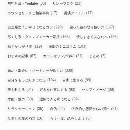
(33)
(23)
無料音源・Youtube
リレーブログ
(17)
(17)
カウンセリングご相談事例
講演タイトル
(220)
(167)
自立系女子が幸せになるコツ
困った彼の取り扱い方
(166)
(126)
尽くし系・ダメンズメーカー応援
優しすぎるあなたへ
(119)
(103)
恥ずかしがり屋
服部のミニコラム
(67)
(21)
(7)
おすすめ記事
カウンセリングQ&A
まとめ
(338)
婚活・出会い・パートナーが欲しい
(194)
(99)
自分をもっと好きになる
自由に生きる
(94)
(93)
(89)
夢を叶える
好きを仕事にする
セルフイメージ
(50)
(39)
才能・魅力
選択できる私になる
(35)
(22)
(21)
リラクセーション
自信
依存的な恋愛からの脱出
(16)
(3)
仕事と恋愛の両立
もう一度、恋をしよう