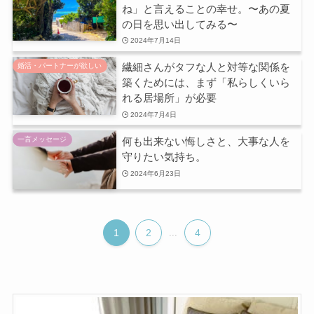
ね」と言えることの幸せ。〜あの夏
の日を思い出してみる〜
2024年7月14日
繊細さんがタフな人と対等な関係を
婚活・パートナーが欲しい
築くためには、まず「私らしくいら
れる居場所」が必要
2024年7月4日
何も出来ない悔しさと、大事な人を
一言メッセージ
守りたい気持ち。
2024年6月23日
1
2
...
4