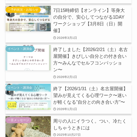
7日15時締切【オンライン】等身大
ご予約状況・お知らせ
の自分で、安心してつながる1DAY
ワークショップ【3月8日（日）開
催】
2026年3月1日
終了しました【2026/2/21（土）名古
イベント・講演会
屋開催】きびしい自分との付き合い
方〜みんなでセルフコンパッショ
ン〜
2026年2月1日
終了【2026/1/31（土）名古屋開催】
イベント・講演会
望みが見えてくる心理ワーク〜迷い
が軽くなる"自分との向き合い方"〜
2026年1月1日
周りの人にイラつく。つい、冷たく
一言メッセージ
しちゃうときには
2025年10月27日