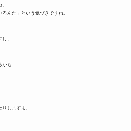
ね。
いるんだ」という気づきですね。
すし、
るかも
、
たりしますよ。