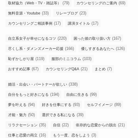
(79)
(69)
取材協力（Web・TV・雑誌等）
カウンセリングのご案内
(33)
(23)
無料音源・Youtube
リレーブログ
(17)
(17)
カウンセリングご相談事例
講演タイトル
(220)
(167)
自立系女子が幸せになるコツ
困った彼の取り扱い方
(166)
(126)
尽くし系・ダメンズメーカー応援
優しすぎるあなたへ
(119)
(103)
恥ずかしがり屋
服部のミニコラム
(67)
(21)
(7)
おすすめ記事
カウンセリングQ&A
まとめ
(338)
婚活・出会い・パートナーが欲しい
(194)
(99)
自分をもっと好きになる
自由に生きる
(94)
(93)
(89)
夢を叶える
好きを仕事にする
セルフイメージ
(50)
(39)
才能・魅力
選択できる私になる
(35)
(22)
(21)
リラクセーション
自信
依存的な恋愛からの脱出
(16)
(3)
仕事と恋愛の両立
もう一度、恋をしよう