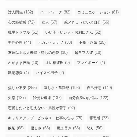
(162)
(82)
(81)
対人関係
ハードワーク
コミュニケーション
(72)
(67)
(66)
心の距離感
友人
親／きょうだいと自分
(61)
(52)
職場トラブル
いい子・いい人・お利口さん
(44)
(33)
(25)
男性心理
元カレ・元カノ
不倫・浮気
(18)
(10)
友達以上恋人未満・待ちの恋愛
超自立の彼
(10)
(9)
(4)
わがまま彼氏
オレ様彼氏
プレイボーイ
(4)
(2)
職場恋愛
ハイスペ男子
(255)
(193)
(149)
焦りや不安
寂しさ・孤独感
自己嫌悪
(137)
(137)
(122)
失恋
我慢や遠慮
自分自身のお悩み
(92)
恋愛したいと思えない・男性が苦手
(75)
(73)
キャリアアップ・ビジネス・仕事の悩み
罪悪感
(68)
(63)
(58)
(56)
嫉妬
優しさ
燃え尽き
怒り