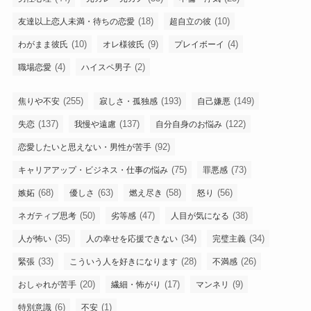
(18)
(10)
友達以上恋人未満・待ちの恋愛
超自立の彼
(10)
(9)
(4)
わがまま彼氏
オレ様彼氏
プレイボーイ
(4)
(2)
職場恋愛
ハイスペ男子
(255)
(193)
(149)
焦りや不安
寂しさ・孤独感
自己嫌悪
(137)
(137)
(122)
失恋
我慢や遠慮
自分自身のお悩み
(92)
恋愛したいと思えない・男性が苦手
(75)
(73)
キャリアアップ・ビジネス・仕事の悩み
罪悪感
(68)
(63)
(58)
(56)
嫉妬
優しさ
燃え尽き
怒り
(50)
(47)
(38)
ネガティブ思考
劣等感
人目が気になる
(35)
(34)
(34)
人が怖い
人の幸せを応援できない
完璧主義
(33)
(28)
(26)
緊張
こういう人を好きになります
不満感
(20)
(17)
(9)
おしゃれが苦手
繊細・怖がり
マンネリ
(6)
(1)
特別意識
不安