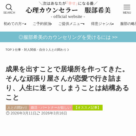
SEARCH
MENU
初めての方へ
ご予約状況
ご提供メニュー
得意ジャンル
服部の略
◎服部希美のカウンセリングを受けるには >>
TOP
仕事・対人関係・自分
人との関わり
成果を出すことで居場所を作ってきた。
そんな頑張り屋さんが恋愛で行き詰ま
り、人生に迷ってしまうことは結構ある
こと
人との関わり
婚活・パートナーが欲しい
【オススメ記事】
2026年3月11日
2026年3月16日