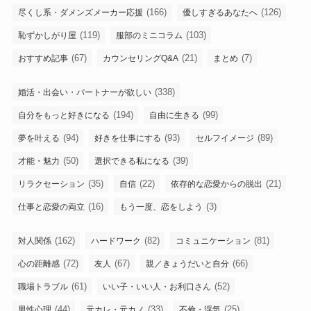
(166)
(126)
尽くし系・ダメンズメーカー応援
優しすぎるあなたへ
(119)
(103)
恥ずかしがり屋
服部のミニコラム
(67)
(21)
(7)
おすすめ記事
カウンセリングQ&A
まとめ
(338)
婚活・出会い・パートナーが欲しい
(194)
(99)
自分をもっと好きになる
自由に生きる
(94)
(93)
(89)
夢を叶える
好きを仕事にする
セルフイメージ
(50)
(39)
才能・魅力
選択できる私になる
(35)
(22)
(21)
リラクセーション
自信
依存的な恋愛からの脱出
(16)
(3)
仕事と恋愛の両立
もう一度、恋をしよう
(162)
(82)
(81)
対人関係
ハードワーク
コミュニケーション
(72)
(67)
(66)
心の距離感
友人
親／きょうだいと自分
(61)
(52)
職場トラブル
いい子・いい人・お利口さん
(44)
(33)
(25)
男性心理
元カレ・元カノ
不倫・浮気