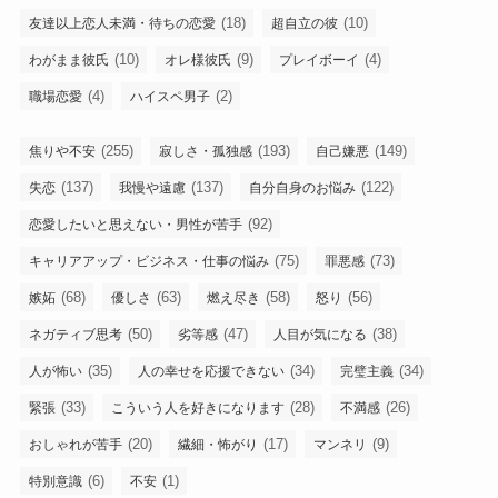
(18)
(10)
友達以上恋人未満・待ちの恋愛
超自立の彼
(10)
(9)
(4)
わがまま彼氏
オレ様彼氏
プレイボーイ
(4)
(2)
職場恋愛
ハイスペ男子
(255)
(193)
(149)
焦りや不安
寂しさ・孤独感
自己嫌悪
(137)
(137)
(122)
失恋
我慢や遠慮
自分自身のお悩み
(92)
恋愛したいと思えない・男性が苦手
(75)
(73)
キャリアアップ・ビジネス・仕事の悩み
罪悪感
(68)
(63)
(58)
(56)
嫉妬
優しさ
燃え尽き
怒り
(50)
(47)
(38)
ネガティブ思考
劣等感
人目が気になる
(35)
(34)
(34)
人が怖い
人の幸せを応援できない
完璧主義
(33)
(28)
(26)
緊張
こういう人を好きになります
不満感
(20)
(17)
(9)
おしゃれが苦手
繊細・怖がり
マンネリ
(6)
(1)
特別意識
不安