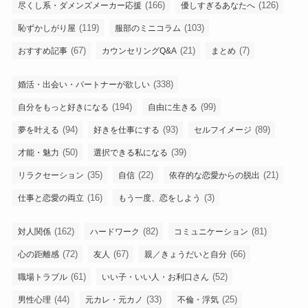
(166)
(126)
尽くし系・ダメンズメーカー応援
優しすぎるあなたへ
(119)
(103)
恥ずかしがり屋
服部のミニコラム
(67)
(21)
(7)
おすすめ記事
カウンセリングQ&A
まとめ
(338)
婚活・出会い・パートナーが欲しい
(194)
(99)
自分をもっと好きになる
自由に生きる
(94)
(93)
(89)
夢を叶える
好きを仕事にする
セルフイメージ
(50)
(39)
才能・魅力
選択できる私になる
(35)
(22)
(21)
リラクセーション
自信
依存的な恋愛からの脱出
(16)
(3)
仕事と恋愛の両立
もう一度、恋をしよう
(162)
(82)
(81)
対人関係
ハードワーク
コミュニケーション
(72)
(67)
(66)
心の距離感
友人
親／きょうだいと自分
(61)
(52)
職場トラブル
いい子・いい人・お利口さん
(44)
(33)
(25)
男性心理
元カレ・元カノ
不倫・浮気