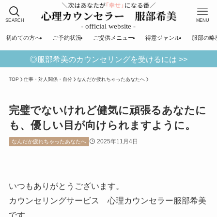
SEARCH
MENU
初めての方へ
ご予約状況
ご提供メニュー
得意ジャンル
服部の略
◎服部希美のカウンセリングを受けるには >>
TOP
仕事・対人関係・自分
なんだか疲れちゃったあなたへ
完璧でないけれど健気に頑張るあなたに
も、優しい目が向けられますように。
2025年11月4日
なんだか疲れちゃったあなたへ
いつもありがとうございます。
カウンセリングサービス 心理カウンセラー服部希美
です。