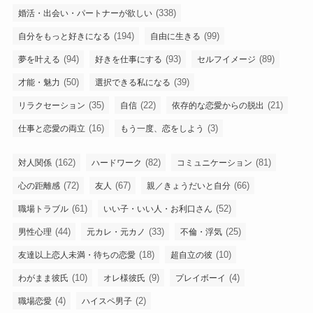
(338)
婚活・出会い・パートナーが欲しい
(194)
(99)
自分をもっと好きになる
自由に生きる
(94)
(93)
(89)
夢を叶える
好きを仕事にする
セルフイメージ
(50)
(39)
才能・魅力
選択できる私になる
(35)
(22)
(21)
リラクセーション
自信
依存的な恋愛からの脱出
(16)
(3)
仕事と恋愛の両立
もう一度、恋をしよう
(162)
(82)
(81)
対人関係
ハードワーク
コミュニケーション
(72)
(67)
(66)
心の距離感
友人
親／きょうだいと自分
(61)
(52)
職場トラブル
いい子・いい人・お利口さん
(44)
(33)
(25)
男性心理
元カレ・元カノ
不倫・浮気
(18)
(10)
友達以上恋人未満・待ちの恋愛
超自立の彼
(10)
(9)
(4)
わがまま彼氏
オレ様彼氏
プレイボーイ
(4)
(2)
職場恋愛
ハイスペ男子