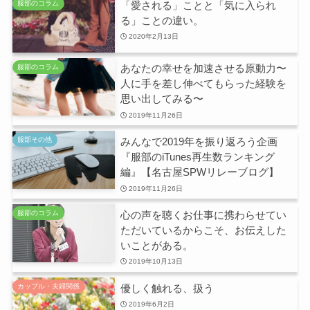
「愛される」ことと「気に入られ
服部のコラム
る」ことの違い。
2020年2月13日
あなたの幸せを加速させる原動力〜
服部のコラム
人に手を差し伸べてもらった経験を
思い出してみる〜
2019年11月26日
みんなで2019年を振り返ろう企画
服部その他
『服部のiTunes再生数ランキング
編』【名古屋SPWリレーブログ】
2019年11月26日
心の声を聴くお仕事に携わらせてい
服部のコラム
ただいているからこそ、お伝えした
いことがある。
2019年10月13日
優しく触れる、扱う
カップル・夫婦関係
2019年6月2日