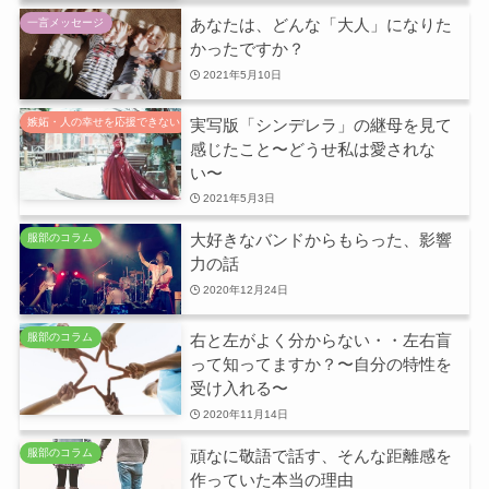
あなたは、どんな「大人」になりた
一言メッセージ
かったですか？
2021年5月10日
実写版「シンデレラ」の継母を見て
嫉妬・人の幸せを応援できない
感じたこと〜どうせ私は愛されな
い〜
2021年5月3日
大好きなバンドからもらった、影響
服部のコラム
力の話
2020年12月24日
右と左がよく分からない・・左右盲
服部のコラム
って知ってますか？〜自分の特性を
受け入れる〜
2020年11月14日
頑なに敬語で話す、そんな距離感を
服部のコラム
作っていた本当の理由