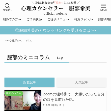
SEARCH
MENU
初めての方へ
ご予約状況
ご提供メニュー
得意ジャンル
服部の略
◎服部希美のカウンセリングを受けるには >>
TOP
服部のミニコラム
服部のミニコラム
– tag –
新着記事
人気記事
Zoomの猛特訓で、大嫌いだった自分
服部のコラム
の顔を見慣れた話。
2021年5月11日