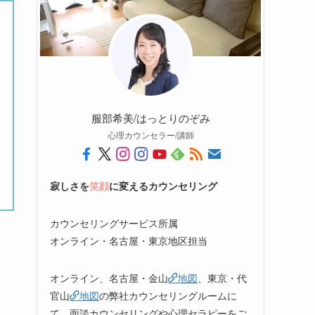
服部希美/はっとりのぞみ
心理カウンセラー/講師
寂しさを
笑顔
に変えるカウンセリング
カウンセリングサービス所属
オンライン・名古屋・東京地区担当
オンライン、名古屋・金山
地図
、東京・代
官山
地図
の弊社カウンセリングルームに
て、面談カウンセリングや心理セラピーをご