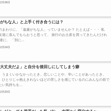
年2月26日
慮がちな人」と上手く付き合うには？
のまわりに、「遠慮がちな人」っていませんか？ たとえば・・・ 私
友達に喜んでもらおうと思って、 旅行のお土産を買ってきたんだけれ
達に、 「別に...
年2月24日
は大丈夫だよ」と自分を後回しにしてしまう癖
、うまくいかなかったとき。悲しいことや、辛いことがあったとき。
、ひとりじゃ抱えきれないほどの苦しさを感じているのにみんなの前で
い気持ちを...
年2月20日