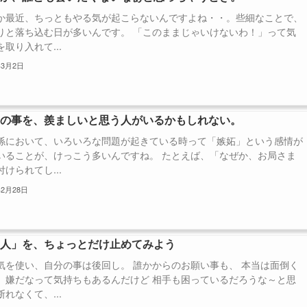
か最近、ちっともやる気が起こらないんですよね・・。些細なことで、
りと落ち込む日が多いんです。 「このままじゃいけないわ！」って気
取り入れて...
年3月2日
たの事を、羨ましいと思う人がいるかもしれない。
係において、いろいろな問題が起きている時って「嫉妬」という感情が
いることが、けっこう多いんですね。 たとえば、「なぜか、お局さま
けられてし...
年2月28日
い人」を、ちょっとだけ止めてみよう
気を使い、自分の事は後回し。 誰かからのお願い事も、 本当は面倒く
、嫌だなって気持ちもあるんだけど 相手も困っているだろうな～と思
れなくて、...