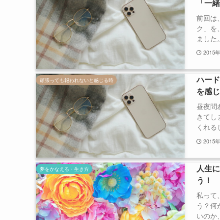
「一
前回は
ク」を
ました。
2015
ハー
頑張っても報われないと感じる時
を感
昼夜問
きてし
くれるし
2015
人生
夢をかなえる・生き方
う！
私って
う？何
いのか、