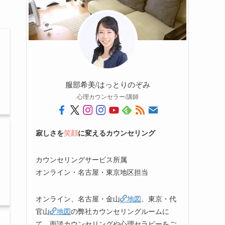
服部希美/はっとりのぞみ
心理カウンセラー/講師
寂しさを
笑顔
に変えるカウンセリング
カウンセリングサービス所属
オンライン・名古屋・東京地区担当
オンライン、名古屋・金山
地図
、東京・代
官山
地図
の弊社カウンセリングルームに
て、面談カウンセリングや心理セラピーをご