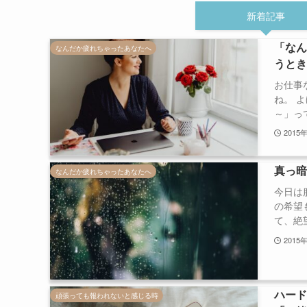
新着記事
「な
なんだか疲れちゃったあなたへ
うと
お仕事
ね。 
～」って
2015
真っ
なんだか疲れちゃったあなたへ
今日は
の希望
て、絶望
2015
ハー
頑張っても報われないと感じる時