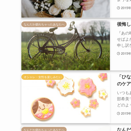
2015
後悔
なんだか疲れちゃったあなたへ
『あの
せばよ
申し訳な
2015
「ひ
オシャレ・女性を楽しみたい
のケ
いつも
部希美
どのよう
2015
なん
なんだか疲れちゃったあなたへ