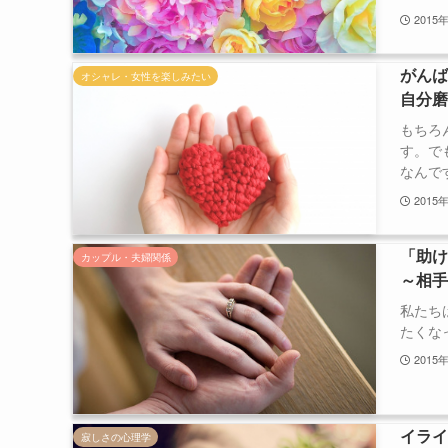
2015
がん
オシャレ・女性を楽しみたい
自分
もちろ
す。で
なんです
2015
「助
カップル・夫婦関係
～相
私たち
たくな
2015
イライ
寂しさの心理学