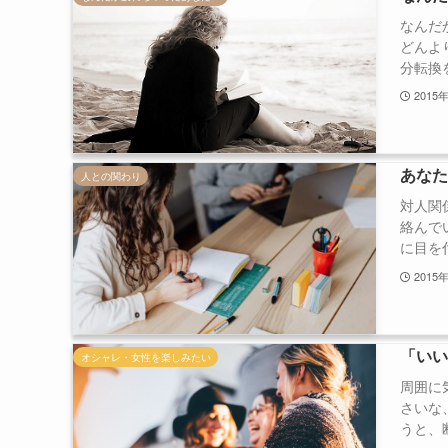
なんだ
どんよ
分転換を
2015
あな
人との関わり
対人関
絡んで
に目を付
2015
「い
オシャレ・女性を楽しみたい
周囲に
さいな
うと、断