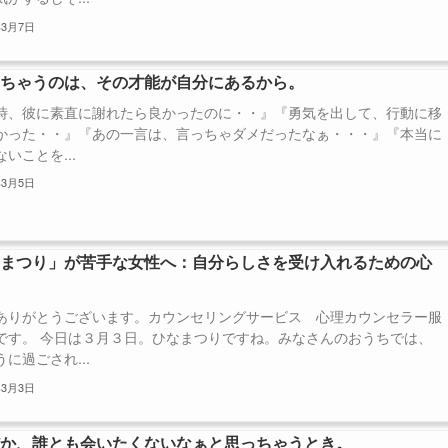
年3月7日
しちゃうのは、その才能が自分にあるから。
時、彼に素直に謝れたら良かったのに・・』『勇気を出して、行動に移
かった・・』『あの一言は、言っちゃダメだったなぁ・・・』『本当に
いことを...
年3月5日
なまつり」が苦手な女性へ：自分らしさを受け入れるための心
ア
ありがとうございます。カウンセリングサービス 心理カウンセラー服
です。 今日は３月３日。ひなまつりですね。みなさんのおうちでは、
に過ごされ...
年3月3日
だか、誰とも会いたくないなぁと思っちゃうとき。