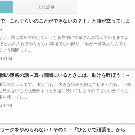
人気記事
んで、これぐらいのことができないの？！」と腹が立ってしま
き。
など、同じ場所で続けていくと必然的に後輩さんが増えていきますよ
よほど人の入れ替わりがない職場でない限り 「私が一番新人なんです
いう期間って...
年3月31日
暗闇の迷路の話～真っ暗闇にいるときには、助けを呼ぼう！～
服部のコラムです。 私たちは、大きな悩みを抱えてしまった時。 一筋
も見えないこの状態がずっと永遠に続いてしまうのではないか？なん
を感じてし...
年3月27日
ドワークをやめられない！その２：「ひとりで頑張る」から