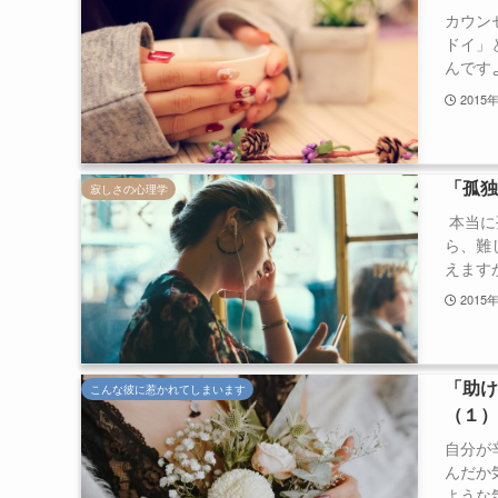
カウン
ドイ」
んですよ
2015
「孤
寂しさの心理学
本当に
ら、難
えますか
2015
「助
こんな彼に惹かれてしまいます
（１
自分が
んだか
ような気