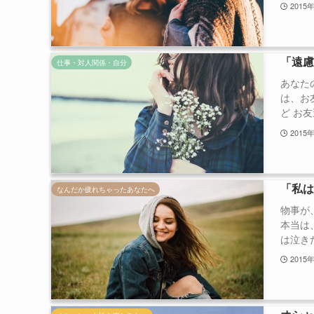
2015
「遠
仕事・対人関係・自分
あなた
は、お
ど お友
2015
「私
なんだか疲れちゃったあなたへ
物事が
本当は
は泣きた
2015