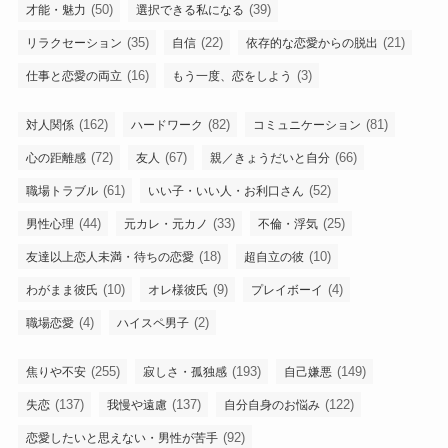
(50)
(39)
才能・魅力
選択できる私になる
(35)
(22)
(21)
リラクセーション
自信
依存的な恋愛からの脱出
(16)
(3)
仕事と恋愛の両立
もう一度、恋をしよう
(162)
(82)
(81)
対人関係
ハードワーク
コミュニケーション
(72)
(67)
(66)
心の距離感
友人
親／きょうだいと自分
(61)
(52)
職場トラブル
いい子・いい人・お利口さん
(44)
(33)
(25)
男性心理
元カレ・元カノ
不倫・浮気
(18)
(10)
友達以上恋人未満・待ちの恋愛
超自立の彼
(10)
(9)
(4)
わがまま彼氏
オレ様彼氏
プレイボーイ
(4)
(2)
職場恋愛
ハイスペ男子
(255)
(193)
(149)
焦りや不安
寂しさ・孤独感
自己嫌悪
(137)
(137)
(122)
失恋
我慢や遠慮
自分自身のお悩み
(92)
恋愛したいと思えない・男性が苦手