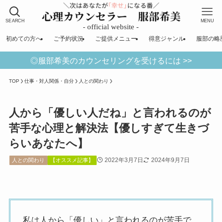
SEARCH
MENU
初めての方へ
ご予約状況
ご提供メニュー
得意ジャンル
服部の略
◎服部希美のカウンセリングを受けるには >>
TOP
仕事・対人関係・自分
人との関わり
人から「優しい人だね」と言われるのが
苦手な心理と解決法【優しすぎて生きづ
らいあなたへ】
2022年3月7日
2024年9月7日
人との関わり
【オススメ記事】
私は人から「優しい」と言われるのが苦手で