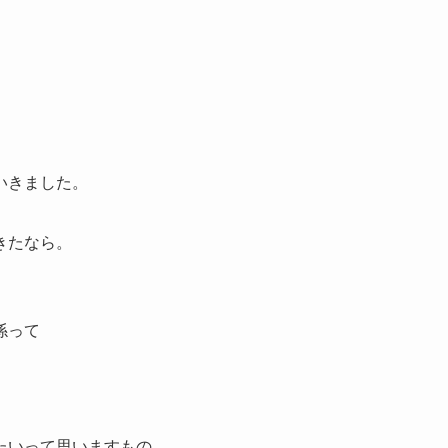
いきました。
きたなら。
係って
たいって思いますもの。