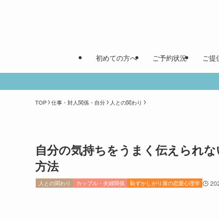
初めての方へ
ご予約状況
ご提
TOP
仕事・対人関係・自分
人との関わり
自分の気持ちをうまく伝えられな
方法
人との関わり
カップル・夫婦関係
恥ずかしがり屋の恋愛心理学
20