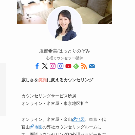
服部希美/はっとりのぞみ
心理カウンセラー/講師
寂しさを
笑顔
に変えるカウンセリング
カウンセリングサービス所属
オンライン・名古屋・東京地区担当
オンライン、名古屋・金山
地図
、東京・代
官山
地図
の弊社カウンセリングルームに
て、面談カウンセリングや心理セラピーをご