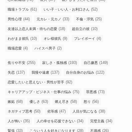
(61)
(52)
職場トラブル
いい子・いい人・お利口さん
(44)
(33)
(25)
男性心理
元カレ・元カノ
不倫・浮気
(18)
(10)
友達以上恋人未満・待ちの恋愛
超自立の彼
(10)
(9)
(4)
わがまま彼氏
オレ様彼氏
プレイボーイ
(4)
(2)
職場恋愛
ハイスペ男子
(255)
(193)
(149)
焦りや不安
寂しさ・孤独感
自己嫌悪
(137)
(137)
(122)
失恋
我慢や遠慮
自分自身のお悩み
(92)
恋愛したいと思えない・男性が苦手
(75)
(73)
キャリアアップ・ビジネス・仕事の悩み
罪悪感
(68)
(63)
(58)
(56)
嫉妬
優しさ
燃え尽き
怒り
(50)
(47)
(38)
ネガティブ思考
劣等感
人目が気になる
(35)
(34)
(34)
人が怖い
人の幸せを応援できない
完璧主義
(33)
(28)
(26)
緊張
こういう人を好きになります
不満感