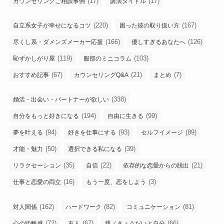
(17)
(17)
カウンセリングご相談事例
講演タイトル
(220)
(167)
自立系女子が幸せになるコツ
困った彼の取り扱い方
(166)
(126)
尽くし系・ダメンズメーカー応援
優しすぎるあなたへ
(119)
(103)
恥ずかしがり屋
服部のミニコラム
(67)
(21)
(7)
おすすめ記事
カウンセリングQ&A
まとめ
(338)
婚活・出会い・パートナーが欲しい
(194)
(99)
自分をもっと好きになる
自由に生きる
(94)
(93)
(89)
夢を叶える
好きを仕事にする
セルフイメージ
(50)
(39)
才能・魅力
選択できる私になる
(35)
(22)
(21)
リラクセーション
自信
依存的な恋愛からの脱出
(16)
(3)
仕事と恋愛の両立
もう一度、恋をしよう
(162)
(82)
(81)
対人関係
ハードワーク
コミュニケーション
(72)
(67)
(66)
心の距離感
友人
親／きょうだいと自分