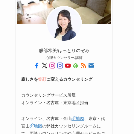
服部希美/はっとりのぞみ
心理カウンセラー/講師
寂しさを
笑顔
に変えるカウンセリング
カウンセリングサービス所属
オンライン・名古屋・東京地区担当
オンライン、名古屋・金山
地図
、東京・代
官山
地図
の弊社カウンセリングルームに
て、面談カウンセリングや心理セラピーをご