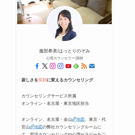
服部希美/はっとりのぞみ
心理カウンセラー/講師
寂しさを
笑顔
に変えるカウンセリング
カウンセリングサービス所属
オンライン・名古屋・東京地区担当
オンライン、名古屋・金山
地図
、東京・代
官山
地図
の弊社カウンセリングルームに
て、面談カウンセリングや心理セラピーをご