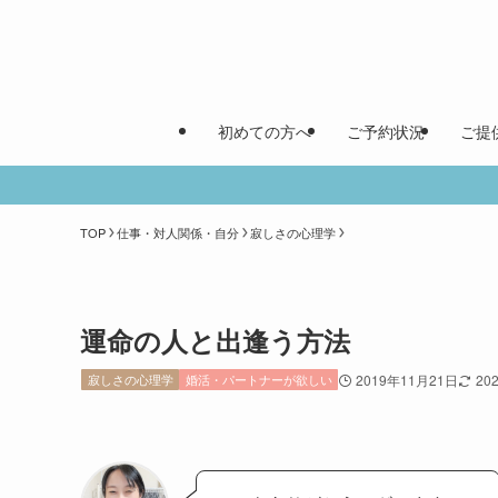
初めての方へ
ご予約状況
ご提
TOP
仕事・対人関係・自分
寂しさの心理学
運命の人と出逢う方法
寂しさの心理学
婚活・パートナーが欲しい
2019年11月21日
20