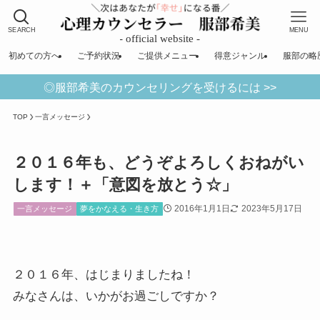
SEARCH
MENU
初めての方へ
ご予約状況
ご提供メニュー
得意ジャンル
服部の略
◎服部希美のカウンセリングを受けるには >>
TOP
一言メッセージ
２０１６年も、どうぞよろしくおねがい
します！＋「意図を放とう☆」
2016年1月1日
2023年5月17日
一言メッセージ
夢をかなえる・生き方
２０１６年、はじまりましたね！
みなさんは、いかがお過ごしですか？