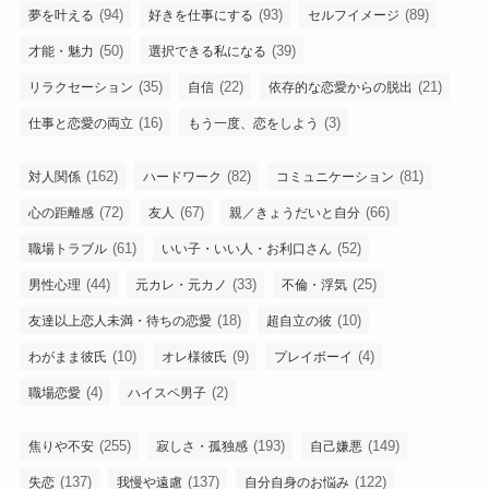
(94)
(93)
(89)
夢を叶える
好きを仕事にする
セルフイメージ
(50)
(39)
才能・魅力
選択できる私になる
(35)
(22)
(21)
リラクセーション
自信
依存的な恋愛からの脱出
(16)
(3)
仕事と恋愛の両立
もう一度、恋をしよう
(162)
(82)
(81)
対人関係
ハードワーク
コミュニケーション
(72)
(67)
(66)
心の距離感
友人
親／きょうだいと自分
(61)
(52)
職場トラブル
いい子・いい人・お利口さん
(44)
(33)
(25)
男性心理
元カレ・元カノ
不倫・浮気
(18)
(10)
友達以上恋人未満・待ちの恋愛
超自立の彼
(10)
(9)
(4)
わがまま彼氏
オレ様彼氏
プレイボーイ
(4)
(2)
職場恋愛
ハイスペ男子
(255)
(193)
(149)
焦りや不安
寂しさ・孤独感
自己嫌悪
(137)
(137)
(122)
失恋
我慢や遠慮
自分自身のお悩み