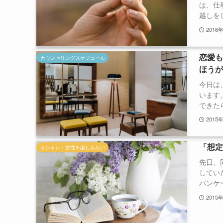
は、仕
越しをし
2016
恋愛
カウンセリングスケジュール
ほう
今日は
います
できたら
2015
「想
オシャレ・女性を楽しみたい
先日、
してい
パンケー
2015