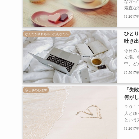
な方っ
素直な欲
2017
ひと
なんだか疲れちゃったあなたへ
吐き
今日の
立場、
中、どん
2017
「失
寂しさの心理学
何が
２０１
人とゆ
という方
2017