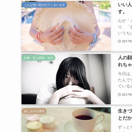
いい
こんな彼に惹かれてしまいます
す。
心が「
り、「
いうちに
2017
人の
仕事・対人関係・自分
れち
今日は
たんで
ているの
2017
生き
寂しさの心理学
とだ
ずっと