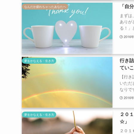
「自
なんだか疲れちゃったあなたへ
まずは
ありが
る！」と
2016
行き
夢をかなえる・生き方
てい
【行き
いただ
なりです
2016
２０
夢をかなえる・生き方
☆」
２０１