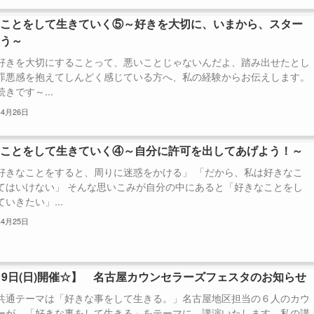
なことをして生きていく⑤～好きを大切に、いまから、スター
よう～
好きを大切にすることって、悪いことじゃないんだよ、踏み出せたとし
罪悪感を抱えてしんどく感じている方へ、私の経験からお伝えします。
きです～...
年4月26日
なことをして生きていく④～自分に許可を出してあげよう！～
好きなことをすると、周りに迷惑をかける」 「だから、私は好きなこ
てはいけない」 そんな思いこみが自分の中にあると「好きなことをし
いきたい」...
年4月25日
19日(日)開催☆】 名古屋カウンセラーズフェスタのお知らせ
共通テーマは「好きな事をして生きる。」名古屋地区担当の６人のカウ
ーが、「好きな事をして生きる」をテーマに、講演いたします。私の講