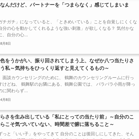
人なんだけど、パートナーを「つまらなく」感じてしまいま
ガチガチ」になっていると、「ときめいている」ことを自覚しにくくな
自分の心を動かしてくれるような強い刺激」が欲しくなる？ 気付かな
、自分の心...
年8月8日
顔色をうかがい、振り回されてしまう上、なぜか八つ当たりさ
ゃう私～気持ちをひっくり返すと見えてくるもの～
、面談カウンセリングのために、 鶴舞のカウンセリングルームに行っ
すけどね、 鶴舞駅のお隣にある、鶴舞公園では、 パラパラ小雨が降っ
に関わらず...
年4月8日
づらさを生み出している「私にとっての当たり前」～自分のこ
からこそ気づいていない、時間差で腑に落ちること～
ずっと「いい子」をやってきて 自分のことは後回しにしてきた、そん