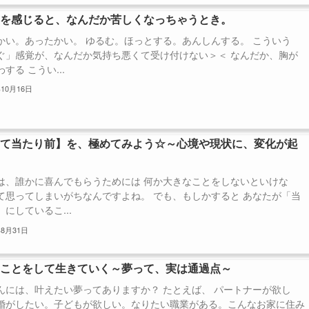
ぎを感じると、なんだか苦しくなっちゃうとき。
かい。あったかい。 ゆるむ。ほっとする。あんしんする。 こういう
ぐ」感覚が、なんだか気持ち悪くて受け付けない＞＜ なんだか、胸が
する こうい...
年10月16日
きて当たり前】を、極めてみよう☆～心境や現状に、変化が起
～
は、誰かに喜んでもらうためには 何か大きなことをしないといけな
て思ってしまいがちなんですよね。 でも、もしかすると あなたが「当
にしているこ...
年8月31日
なことをして生きていく～夢って、実は通過点～
んには、叶えたい夢ってありますか？ たとえば、 パートナーが欲し
婚がしたい。子どもが欲しい。なりたい職業がある。こんなお家に住み