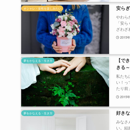
安ら
オシャレ・女性を楽しみたい
やわら
「安ら
ざわざわ
2015
【で
夢をかなえる・生き方
きる
私たち
い！っ
たり前」
2015
好き
夢をかなえる・生き方
みなさ
い。結