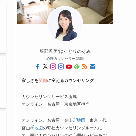
服部希美/はっとりのぞみ
心理カウンセラー/講師
寂しさを
笑顔
に変えるカウンセリング
カウンセリングサービス所属
オンライン・名古屋・東京地区担当
オンライン、名古屋・金山
地図
、東京・代
官山
地図
の弊社カウンセリングルームに
て、面談カウンセリングや心理セラピーをご