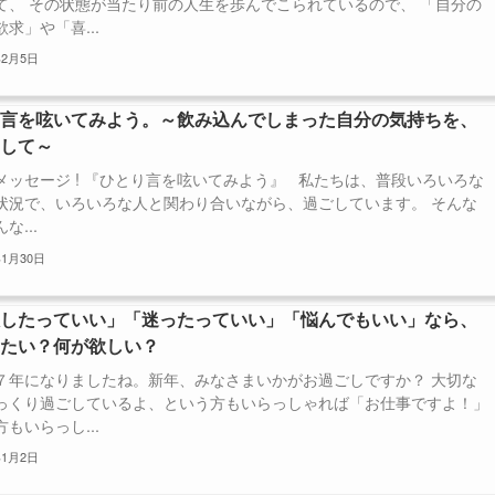
て、 その状態が当たり前の人生を歩んでこられているので、 「自分の
求」や「喜...
年2月5日
り言を呟いてみよう。～飲み込んでしまった自分の気持ちを、
出して～
メッセージ ! 『ひとり言を呟いてみよう』 私たちは、普段いろいろな
状況で、いろいろな人と関わり合いながら、過ごしています。 そんな
な...
年1月30日
敗したっていい」「迷ったっていい」「悩んでもいい」なら、
したい？何が欲しい？
７年になりましたね。新年、みなさまいかがお過ごしですか？ 大切な
っくり過ごしているよ、という方もいらっしゃれば「お仕事ですよ！」
もいらっし...
年1月2日