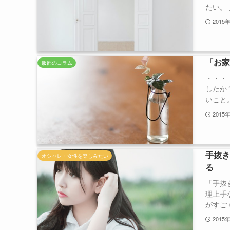
たい。 
2015
「お
服部のコラム
・・・
したか
いこと。
2015
手抜
オシャレ・女性を楽しみたい
る
「手抜
理上手
がすごく
2015