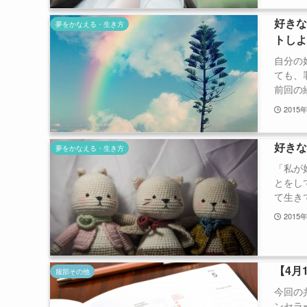
好き
夢をかなえる・生き方
トし
自分の
ても、
前回の続
2015
好き
夢をかなえる・生き方
「私が
とをし
て生きて
2015
【4月
服部その他
今回の
ンセラ