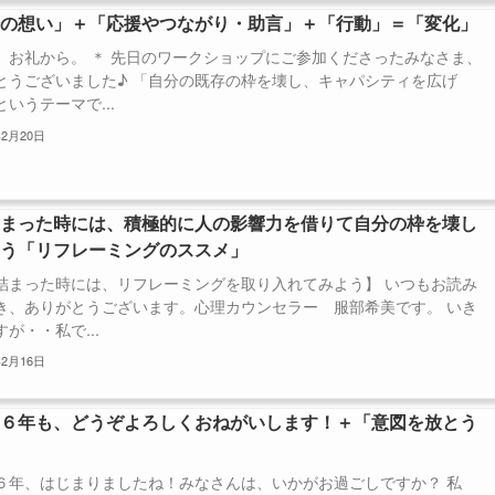
分の想い」＋「応援やつながり・助言」＋「行動」＝「変化」
、お礼から。 ＊ 先日のワークショップにご参加くださったみなさま、
とうございました♪ 「自分の既存の枠を壊し、キャパシティを広げ
いうテーマで...
年2月20日
詰まった時には、積極的に人の影響力を借りて自分の枠を壊し
こう「リフレーミングのススメ」
詰まった時には、リフレーミングを取り入れてみよう】 いつもお読み
き、ありがとうございます。心理カウンセラー 服部希美です。 いき
が・・私で...
年2月16日
１６年も、どうぞよろしくおねがいします！＋「意図を放とう
６年、はじまりましたね！みなさんは、いかがお過ごしですか？ 私