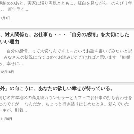
事納めのあと、実家に帰り両親とともに、紅白を見ながら、のんびり年
。 新年早々...
年1月1日
も、対人関係も、お仕事も・・・「自分の感情」を大切にした
がいい理由
、「自分の感情」って大切なんですよ～というお話を書いてみたいと思
。 みなさんの状況に当てはめてお読みいただければと思います 「結婚
、幸せに...
年12月16日
定外」の向こうに、あなたの欲しい幸せが待っている。
同じ名古屋地区の高見綾カウンセラーとカフェでお仕事の打ち合わせを
たのですが、 なんだか、ちょっと行き詰りはじめたとき。頼んでいた
キが、到着...
年11月6日