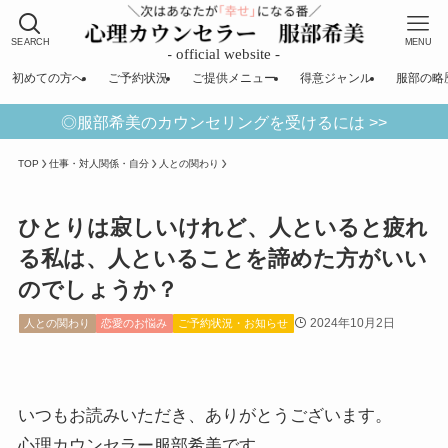
SEARCH
MENU
初めての方へ
ご予約状況
ご提供メニュー
得意ジャンル
服部の略
◎服部希美のカウンセリングを受けるには >>
TOP
仕事・対人関係・自分
人との関わり
ひとりは寂しいけれど、人といると疲れ
る私は、人といることを諦めた方がいい
のでしょうか？
2024年10月2日
人との関わり
恋愛のお悩み
ご予約状況・お知らせ
いつもお読みいただき、ありがとうございます。
心理カウンセラー服部希美です。