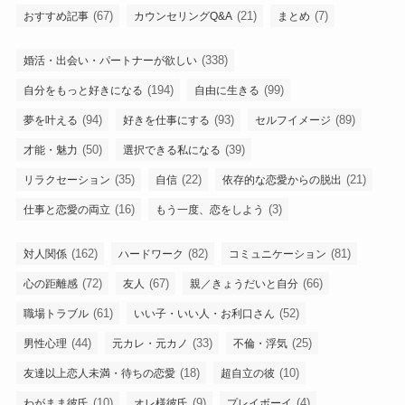
(67)
(21)
(7)
おすすめ記事
カウンセリングQ&A
まとめ
(338)
婚活・出会い・パートナーが欲しい
(194)
(99)
自分をもっと好きになる
自由に生きる
(94)
(93)
(89)
夢を叶える
好きを仕事にする
セルフイメージ
(50)
(39)
才能・魅力
選択できる私になる
(35)
(22)
(21)
リラクセーション
自信
依存的な恋愛からの脱出
(16)
(3)
仕事と恋愛の両立
もう一度、恋をしよう
(162)
(82)
(81)
対人関係
ハードワーク
コミュニケーション
(72)
(67)
(66)
心の距離感
友人
親／きょうだいと自分
(61)
(52)
職場トラブル
いい子・いい人・お利口さん
(44)
(33)
(25)
男性心理
元カレ・元カノ
不倫・浮気
(18)
(10)
友達以上恋人未満・待ちの恋愛
超自立の彼
(10)
(9)
(4)
わがまま彼氏
オレ様彼氏
プレイボーイ