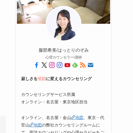
服部希美/はっとりのぞみ
心理カウンセラー/講師
寂しさを
笑顔
に変えるカウンセリング
カウンセリングサービス所属
オンライン・名古屋・東京地区担当
オンライン、名古屋・金山
地図
、東京・代
官山
地図
の弊社カウンセリングルームに
て、面談カウンセリングや心理セラピーをご