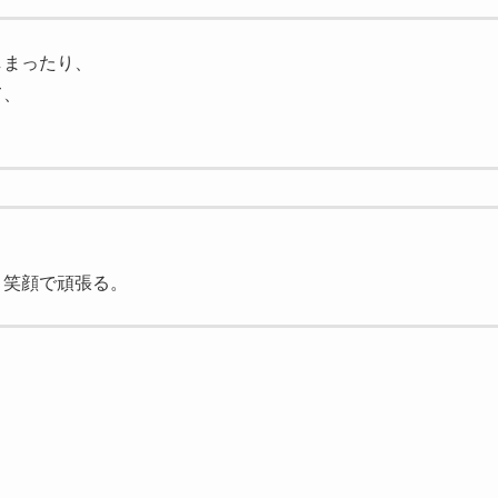
しまったり、
て、
。
、笑顔で頑張る。