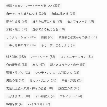
(338)
婚活・出会い・パートナーが欲しい
(194)
(99)
自分をもっと好きになる
自由に生きる
(94)
(93)
(89)
夢を叶える
好きを仕事にする
セルフイメージ
(50)
(39)
才能・魅力
選択できる私になる
(35)
(22)
(21)
リラクセーション
自信
依存的な恋愛からの脱出
(16)
(3)
仕事と恋愛の両立
もう一度、恋をしよう
(162)
(82)
(81)
対人関係
ハードワーク
コミュニケーション
(72)
(67)
(66)
心の距離感
友人
親／きょうだいと自分
(61)
(52)
職場トラブル
いい子・いい人・お利口さん
(44)
(33)
(25)
男性心理
元カレ・元カノ
不倫・浮気
(18)
(10)
友達以上恋人未満・待ちの恋愛
超自立の彼
(10)
(9)
(4)
わがまま彼氏
オレ様彼氏
プレイボーイ
(4)
(2)
職場恋愛
ハイスペ男子