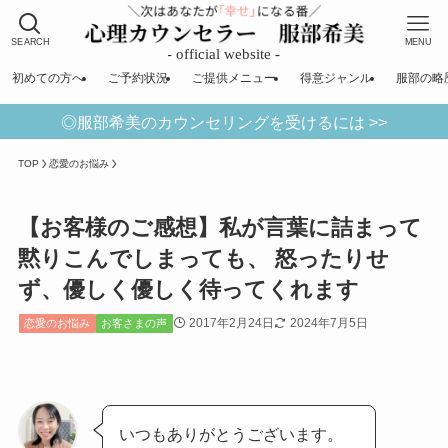
SEARCH
MENU
初めての方へ
ご予約状況
ご提供メニュー
得意ジャンル
服部の略
◎服部希美のカウンセリングを受けるには >>
TOP
恋愛のお悩み
【お客様のご感想】私が言葉に詰まって
黙りこんでしまっても、 怒ったりせ
ず、優しく優しく待ってくれます
2017年2月24日
2024年7月5日
恋愛のお悩み
お客さまの声
いつもありがとうございます。