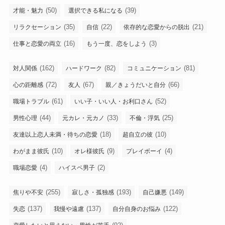
(50)
(39)
才能・魅力
選択できる私になる
(35)
(22)
(21)
リラクセーション
自信
依存的な恋愛からの脱出
(16)
(3)
仕事と恋愛の両立
もう一度、恋をしよう
(162)
(82)
(81)
対人関係
ハードワーク
コミュニケーション
(72)
(67)
(66)
心の距離感
友人
親／きょうだいと自分
(61)
(52)
職場トラブル
いい子・いい人・お利口さん
(44)
(33)
(25)
男性心理
元カレ・元カノ
不倫・浮気
(18)
(10)
友達以上恋人未満・待ちの恋愛
超自立の彼
(10)
(9)
(4)
わがまま彼氏
オレ様彼氏
プレイボーイ
(4)
(2)
職場恋愛
ハイスペ男子
(255)
(193)
(149)
焦りや不安
寂しさ・孤独感
自己嫌悪
(137)
(137)
(122)
失恋
我慢や遠慮
自分自身のお悩み