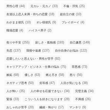
(44)
(33)
(25)
男性心理
元カレ・元カノ
不倫・浮気
(18)
(10)
友達以上恋人未満・待ちの恋愛
超自立の彼
(10)
(9)
(4)
わがまま彼氏
オレ様彼氏
プレイボーイ
(4)
(2)
職場恋愛
ハイスペ男子
(255)
(193)
(149)
焦りや不安
寂しさ・孤独感
自己嫌悪
(137)
(137)
(122)
失恋
我慢や遠慮
自分自身のお悩み
(92)
恋愛したいと思えない・男性が苦手
(75)
(73)
キャリアアップ・ビジネス・仕事の悩み
罪悪感
(68)
(63)
(58)
(56)
嫉妬
優しさ
燃え尽き
怒り
(50)
(47)
(38)
ネガティブ思考
劣等感
人目が気になる
(35)
(34)
(34)
人が怖い
人の幸せを応援できない
完璧主義
(33)
(28)
(26)
緊張
こういう人を好きになります
不満感
(20)
(17)
(9)
おしゃれが苦手
繊細・怖がり
マンネリ