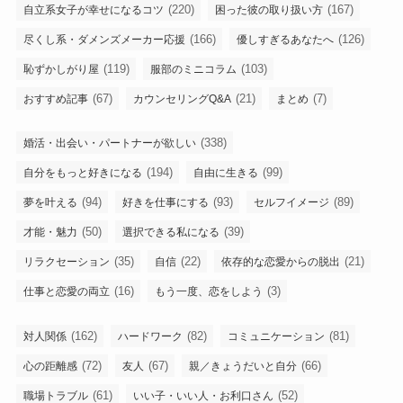
(220)
(167)
自立系女子が幸せになるコツ
困った彼の取り扱い方
(166)
(126)
尽くし系・ダメンズメーカー応援
優しすぎるあなたへ
(119)
(103)
恥ずかしがり屋
服部のミニコラム
(67)
(21)
(7)
おすすめ記事
カウンセリングQ&A
まとめ
(338)
婚活・出会い・パートナーが欲しい
(194)
(99)
自分をもっと好きになる
自由に生きる
(94)
(93)
(89)
夢を叶える
好きを仕事にする
セルフイメージ
(50)
(39)
才能・魅力
選択できる私になる
(35)
(22)
(21)
リラクセーション
自信
依存的な恋愛からの脱出
(16)
(3)
仕事と恋愛の両立
もう一度、恋をしよう
(162)
(82)
(81)
対人関係
ハードワーク
コミュニケーション
(72)
(67)
(66)
心の距離感
友人
親／きょうだいと自分
(61)
(52)
職場トラブル
いい子・いい人・お利口さん