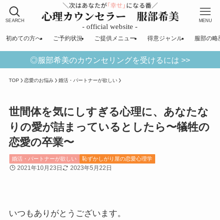
SEARCH
MENU
初めての方へ
ご予約状況
ご提供メニュー
得意ジャンル
服部の略
◎服部希美のカウンセリングを受けるには >>
TOP
恋愛のお悩み
婚活・パートナーが欲しい
世間体を気にしすぎる心理に、あなたな
りの愛が詰まっているとしたら〜犠牲の
恋愛の卒業〜
婚活・パートナーが欲しい
恥ずかしがり屋の恋愛心理学
2021年10月23日
2023年5月22日
いつもありがとうございます。