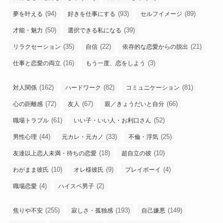
(94)
(93)
(89)
夢を叶える
好きを仕事にする
セルフイメージ
(50)
(39)
才能・魅力
選択できる私になる
(35)
(22)
(21)
リラクセーション
自信
依存的な恋愛からの脱出
(16)
(3)
仕事と恋愛の両立
もう一度、恋をしよう
(162)
(82)
(81)
対人関係
ハードワーク
コミュニケーション
(72)
(67)
(66)
心の距離感
友人
親／きょうだいと自分
(61)
(52)
職場トラブル
いい子・いい人・お利口さん
(44)
(33)
(25)
男性心理
元カレ・元カノ
不倫・浮気
(18)
(10)
友達以上恋人未満・待ちの恋愛
超自立の彼
(10)
(9)
(4)
わがまま彼氏
オレ様彼氏
プレイボーイ
(4)
(2)
職場恋愛
ハイスペ男子
(255)
(193)
(149)
焦りや不安
寂しさ・孤独感
自己嫌悪