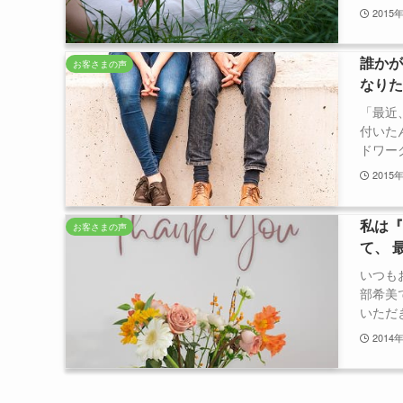
2015
誰か
お客さまの声
なり
「最近
付いた
ドワーク
2015
私は
お客さまの声
て、 
いつも
部希美
いただき
2014