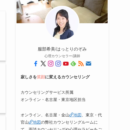
服部希美/はっとりのぞみ
心理カウンセラー/講師
寂しさを
笑顔
に変えるカウンセリング
カウンセリングサービス所属
オンライン・名古屋・東京地区担当
オンライン、名古屋・金山
地図
、東京・代
官山
地図
の弊社カウンセリングルームに
て、面談カウンセリングや心理セラピーをご