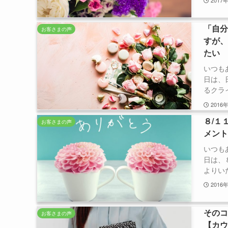
2017
「自
お客さまの声
すが
たい
いつも
日は、
るクライ
2016
８/１
お客さまの声
メン
いつも
日は、
よりいた
2016
その
お客さまの声
【カ