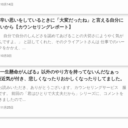
年10月14日
が辛い思いをしているときに「大変だったね」と言える自分に
たいから【カウンセリングレポート】
、 自分で自分のしんどさを認めてあげることの大切さにようやく気が
んですよ。」 と話してくれた、そのクライアントさんは 仕事でのハー
をかかえ、...
年10月3日
『一生懸命がんばる』以外のやり方を持ってないんだなぁっ
最近気が付き、悲しくなったりおかしくなったりしてました。
お読みいただき、ありがとうございます。カウンセリングサービス 服
です。 前回の「君はひとりで大丈夫だから」シリーズに、コメントを
ましたので...
年11月25日