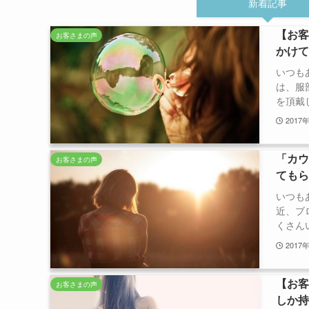
新着記事
【お客
お客さまの声
かけ
いつも
は、服
を頂戴し
2017
「カ
お客さまの声
ても
いつも
近、ブ
くさんい
2017
【お
お客さまの声
しか