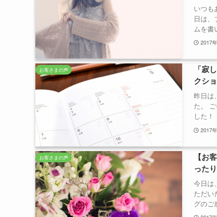
いつも
日は、
ムを書い
2017
「寂
お客さまの声
クシ
昨日は
た。 
した！ 
2017
【お客
お客さまの声
った
今日は
ただい
グのご感