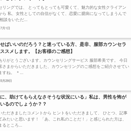
セリングでは、 とってもとっても可愛くて、魅力的な女性クライアン
から 私、女性としての自信がなくて、恋愛に臆病になってしまうんで
相談をいただ...
年7月1日
話せばいいのだろう？と迷っている方、是非、服部カウンセラ
オススメします。【お客様のご感想】
ありがとうございます。カウンセリングサービス 服部希美です。 今日
客さまからいただきました、カウンセリングのご感想をご紹介させてい
すね。 ＊...
年5月29日
性に、助けてもらえなさそうな状況にいる」私は、男性を怖が
ているのでしょうか？？
いただきましたコメントから ヒントをいただきまして、 ひとつ、記事
てみたいと思います！ 「あ、これ私のことだ！」と感じられた方は、
るところ...