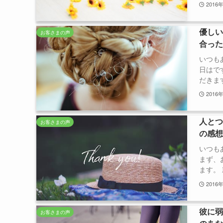
2016
優し
お客さまの声
合っ
いつも
日はで
だきます
2016
人と
お客さまの声
の感
いつも
まず、
ます。 
2016
彼に
お客さまの声