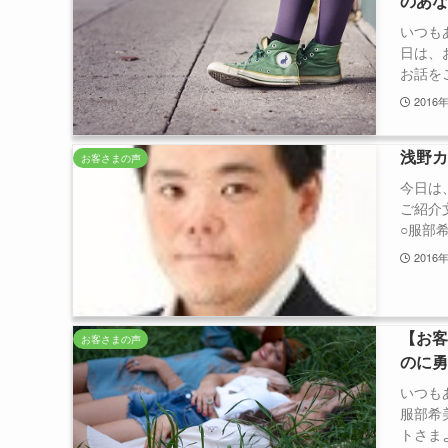
のあ
いつも
日は、
お話をご
2016
浅野
お客さまの声
今日は
ご紹介
○服部希
2016
【お
お客さまの声
のに
いつも
服部希
トさまよ