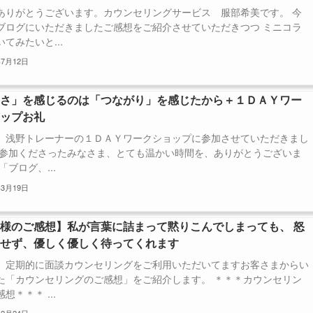
ありがとうございます。カウンセリングサービス 服部希美です。 今
ブログにいただきましたご感想をご紹介させていただきつつ ミニコラ
てみたいと...
年7月12日
しさ」を感じるのは「つながり」を感じたから＋１ＤＡＹワー
ョップお礼
、浅野トレーナーの１ＤＡＹワークショップに参加させていただきまし
ご参加くださったみなさま、とても温かい時間を、ありがとうございま
「ブログ、...
年3月19日
様のご感想】私が言葉に詰まって黙りこんでしまっても、 怒
りせず、優しく優しく待ってくれます
、定期的に面談カウンセリングをご利用いただいてますお客さまからい
た「カウンセリングのご感想」をご紹介します。 ＊＊＊カウンセリン
想＊＊＊ ...