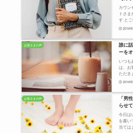
カウン
トさま
す とご
2016
誰に
お客さまの声
ーを
いつも
は、お
ただきま
2016
「男
お客さまの声
らせ
今日は
を書い
当てはま