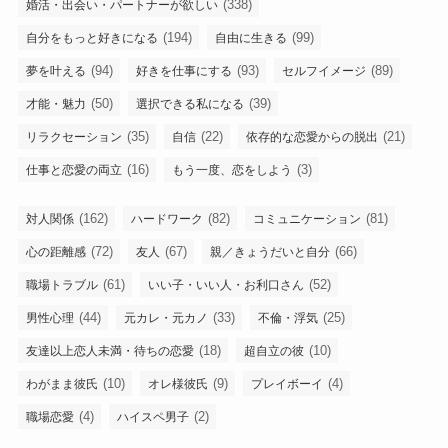
(338)
婚活・出会い・パートナーが欲しい
(194)
(99)
自分をもっと好きになる
自由に生きる
(94)
(93)
(89)
夢を叶える
好きを仕事にする
セルフイメージ
(50)
(39)
才能・魅力
選択できる私になる
(35)
(22)
(21)
リラクセーション
自信
依存的な恋愛からの脱出
(16)
(3)
仕事と恋愛の両立
もう一度、恋をしよう
(162)
(82)
(81)
対人関係
ハードワーク
コミュニケーション
(72)
(67)
(66)
心の距離感
友人
親／きょうだいと自分
(61)
(52)
職場トラブル
いい子・いい人・お利口さん
(44)
(33)
(25)
男性心理
元カレ・元カノ
不倫・浮気
(18)
(10)
友達以上恋人未満・待ちの恋愛
超自立の彼
(10)
(9)
(4)
わがまま彼氏
オレ様彼氏
プレイボーイ
(4)
(2)
職場恋愛
ハイスペ男子