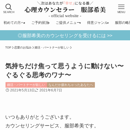
SEARCH
MENU
初めての方へ
ご予約状況
ご提供メニュー
得意ジャンル
服部の略
◎服部希美のカウンセリングを受けるには >>
TOP
恋愛のお悩み
婚活・パートナーが欲しい
気持ちだけ焦って思うように動けない〜
ぐるぐる思考のワナ〜
婚活・パートナーが欲しい
なんだか疲れちゃったあなたへ
2021年5月13日
2021年6月7日
いつもありがとうございます。
カウンセリングサービス、服部希美です。