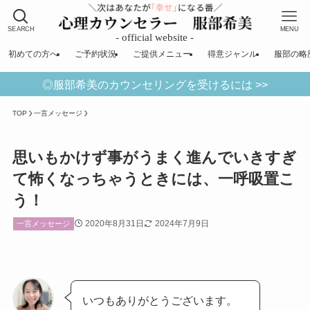
SEARCH
MENU
初めての方へ
ご予約状況
ご提供メニュー
得意ジャンル
服部の略
◎服部希美のカウンセリングを受けるには >>
TOP
一言メッセージ
思いもかけず事がうまく進んでいきすぎ
て怖くなっちゃうときには、一呼吸置こ
う！
2020年8月31日
2024年7月9日
一言メッセージ
いつもありがとうございます。