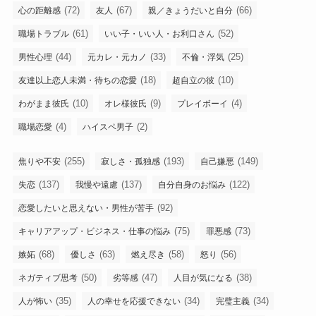
(72)
(67)
(66)
心の距離感
友人
親／きょうだいと自分
(61)
(52)
職場トラブル
いい子・いい人・お利口さん
(44)
(33)
(25)
男性心理
元カレ・元カノ
不倫・浮気
(18)
(10)
友達以上恋人未満・待ちの恋愛
超自立の彼
(10)
(9)
(4)
わがまま彼氏
オレ様彼氏
プレイボーイ
(4)
(2)
職場恋愛
ハイスペ男子
(255)
(193)
(149)
焦りや不安
寂しさ・孤独感
自己嫌悪
(137)
(137)
(122)
失恋
我慢や遠慮
自分自身のお悩み
(92)
恋愛したいと思えない・男性が苦手
(75)
(73)
キャリアアップ・ビジネス・仕事の悩み
罪悪感
(68)
(63)
(58)
(56)
嫉妬
優しさ
燃え尽き
怒り
(50)
(47)
(38)
ネガティブ思考
劣等感
人目が気になる
(35)
(34)
(34)
人が怖い
人の幸せを応援できない
完璧主義