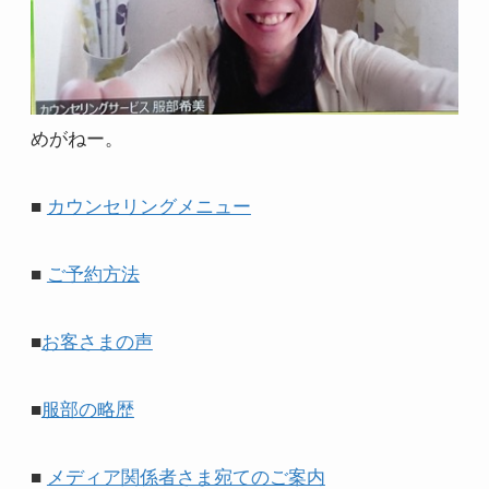
めがねー。
■
カウンセリングメニュー
■
ご予約方法
■
お客さまの声
■
服部の略歴
■
メディア関係者さま宛てのご案内