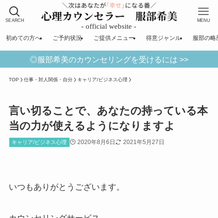
SEARCH
MENU
初めての方へ
ご予約状況
ご提供メニュー
得意ジャンル
服部の略
◎服部希美のカウンセリングを受けるには >>
TOP
仕事・対人関係・自分
キャリア/ビジネス心理
言い切ることで、あなたの持っている本
当の力が使えるようになりますよ
2020年8月6日
2021年5月27日
キャリア/ビジネス心理
いつもありがとうございます。