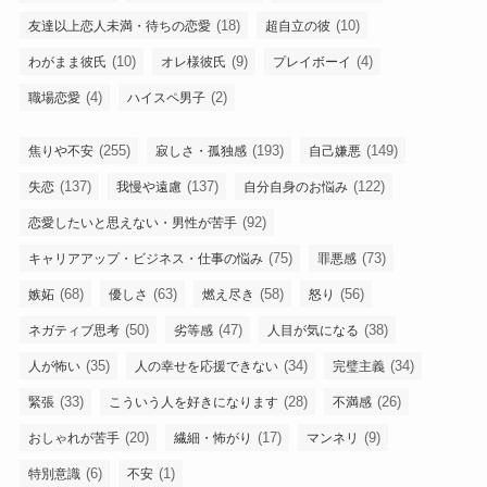
(18)
(10)
友達以上恋人未満・待ちの恋愛
超自立の彼
(10)
(9)
(4)
わがまま彼氏
オレ様彼氏
プレイボーイ
(4)
(2)
職場恋愛
ハイスペ男子
(255)
(193)
(149)
焦りや不安
寂しさ・孤独感
自己嫌悪
(137)
(137)
(122)
失恋
我慢や遠慮
自分自身のお悩み
(92)
恋愛したいと思えない・男性が苦手
(75)
(73)
キャリアアップ・ビジネス・仕事の悩み
罪悪感
(68)
(63)
(58)
(56)
嫉妬
優しさ
燃え尽き
怒り
(50)
(47)
(38)
ネガティブ思考
劣等感
人目が気になる
(35)
(34)
(34)
人が怖い
人の幸せを応援できない
完璧主義
(33)
(28)
(26)
緊張
こういう人を好きになります
不満感
(20)
(17)
(9)
おしゃれが苦手
繊細・怖がり
マンネリ
(6)
(1)
特別意識
不安