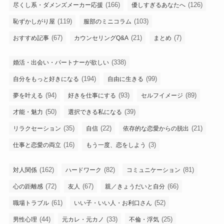
(166)
(126)
尽くし系・ダメンズメーカー応援
優しすぎるあなたへ
(119)
(103)
恥ずかしがり屋
服部のミニコラム
(67)
(21)
(7)
おすすめ記事
カウンセリングQ&A
まとめ
(338)
婚活・出会い・パートナーが欲しい
(194)
(99)
自分をもっと好きになる
自由に生きる
(94)
(93)
(89)
夢を叶える
好きを仕事にする
セルフイメージ
(50)
(39)
才能・魅力
選択できる私になる
(35)
(22)
(21)
リラクセーション
自信
依存的な恋愛からの脱出
(16)
(3)
仕事と恋愛の両立
もう一度、恋をしよう
(162)
(82)
(81)
対人関係
ハードワーク
コミュニケーション
(72)
(67)
(66)
心の距離感
友人
親／きょうだいと自分
(61)
(52)
職場トラブル
いい子・いい人・お利口さん
(44)
(33)
(25)
男性心理
元カレ・元カノ
不倫・浮気