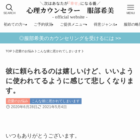
SEARCH
MENU
初めての方へ
ご予約状況
ご提供メニュー
得意ジャンル
服部の略
◎服部希美のカウンセリングを受けるには >>
TOP
恋愛のお悩み
こんな彼に惹かれてしまいます
彼に頼られるのは嬉しいけど、いいよう
に使われてるように感じて悲しくなりま
す。
恋愛のお悩み
こんな彼に惹かれてしまいます
2020年6月28日
2021年5月4日
いつもありがとうございます。