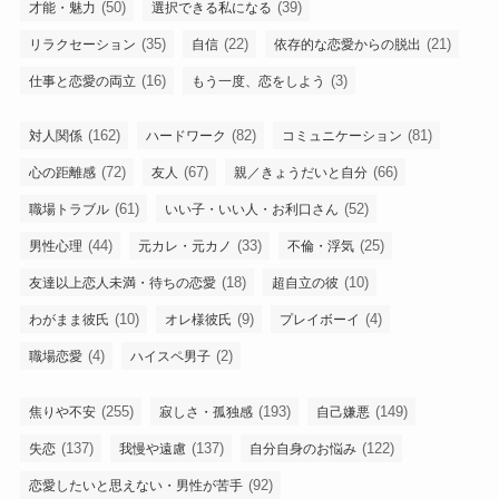
(50)
(39)
才能・魅力
選択できる私になる
(35)
(22)
(21)
リラクセーション
自信
依存的な恋愛からの脱出
(16)
(3)
仕事と恋愛の両立
もう一度、恋をしよう
(162)
(82)
(81)
対人関係
ハードワーク
コミュニケーション
(72)
(67)
(66)
心の距離感
友人
親／きょうだいと自分
(61)
(52)
職場トラブル
いい子・いい人・お利口さん
(44)
(33)
(25)
男性心理
元カレ・元カノ
不倫・浮気
(18)
(10)
友達以上恋人未満・待ちの恋愛
超自立の彼
(10)
(9)
(4)
わがまま彼氏
オレ様彼氏
プレイボーイ
(4)
(2)
職場恋愛
ハイスペ男子
(255)
(193)
(149)
焦りや不安
寂しさ・孤独感
自己嫌悪
(137)
(137)
(122)
失恋
我慢や遠慮
自分自身のお悩み
(92)
恋愛したいと思えない・男性が苦手