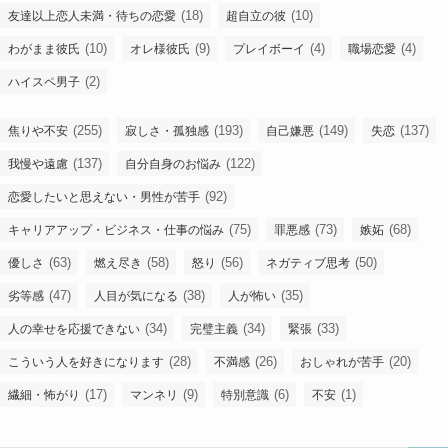
(18)
(10)
友達以上恋人未満・待ちの恋愛
超自立の彼
(10)
(9)
(4)
(4)
わがまま彼氏
オレ様彼氏
プレイボーイ
職場恋愛
(2)
ハイスペ男子
(255)
(193)
(149)
(137)
焦りや不安
寂しさ・孤独感
自己嫌悪
失恋
(137)
(122)
我慢や遠慮
自分自身のお悩み
(92)
恋愛したいと思えない・男性が苦手
(75)
(73)
(68)
キャリアアップ・ビジネス・仕事の悩み
罪悪感
嫉妬
(63)
(58)
(56)
(50)
優しさ
燃え尽き
怒り
ネガティブ思考
(47)
(38)
(35)
劣等感
人目が気になる
人が怖い
(34)
(34)
(33)
人の幸せを応援できない
完璧主義
緊張
(28)
(26)
(20)
こういう人を好きになります
不満感
おしゃれが苦手
(17)
(9)
(6)
(1)
繊細・怖がり
マンネリ
特別意識
不安