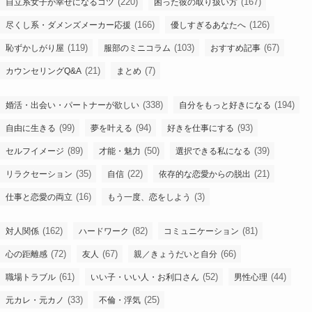
(220)
(167)
自立系女子が幸せになるコツ
困った彼の取り扱い方
(166)
(126)
尽くし系・ダメンズメーカー応援
優しすぎるあなたへ
(119)
(103)
(67)
恥ずかしがり屋
服部のミニコラム
おすすめ記事
(21)
(7)
カウンセリングQ&A
まとめ
(338)
(194)
婚活・出会い・パートナーが欲しい
自分をもっと好きになる
(99)
(94)
(93)
自由に生きる
夢を叶える
好きを仕事にする
(89)
(50)
(39)
セルフイメージ
才能・魅力
選択できる私になる
(35)
(22)
(21)
リラクセーション
自信
依存的な恋愛からの脱出
(16)
(3)
仕事と恋愛の両立
もう一度、恋をしよう
(162)
(82)
(81)
対人関係
ハードワーク
コミュニケーション
(72)
(67)
(66)
心の距離感
友人
親／きょうだいと自分
(61)
(52)
(44)
職場トラブル
いい子・いい人・お利口さん
男性心理
(33)
(25)
元カレ・元カノ
不倫・浮気