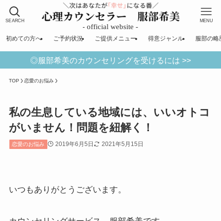
SEARCH
MENU
初めての方へ
ご予約状況
ご提供メニュー
得意ジャンル
服部の略
◎服部希美のカウンセリングを受けるには >>
TOP
恋愛のお悩み
私の生息している地域には、いいオトコ
がいません！問題を紐解く！
2019年6月5日
2021年5月15日
恋愛のお悩み
いつもありがとうございます。