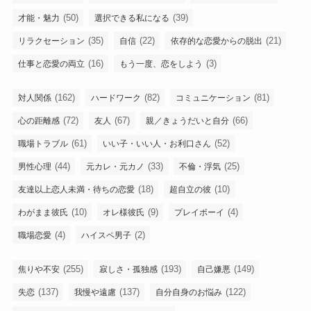
(50)
(39)
才能・魅力
選択できる私になる
(35)
(22)
(21)
リラクセーション
自信
依存的な恋愛からの脱出
(16)
(3)
仕事と恋愛の両立
もう一度、恋をしよう
(162)
(82)
(81)
対人関係
ハードワーク
コミュニケーション
(72)
(67)
(66)
心の距離感
友人
親／きょうだいと自分
(61)
(52)
職場トラブル
いい子・いい人・お利口さん
(44)
(33)
(25)
男性心理
元カレ・元カノ
不倫・浮気
(18)
(10)
友達以上恋人未満・待ちの恋愛
超自立の彼
(10)
(9)
(4)
わがまま彼氏
オレ様彼氏
プレイボーイ
(4)
(2)
職場恋愛
ハイスペ男子
(255)
(193)
(149)
焦りや不安
寂しさ・孤独感
自己嫌悪
(137)
(137)
(122)
失恋
我慢や遠慮
自分自身のお悩み