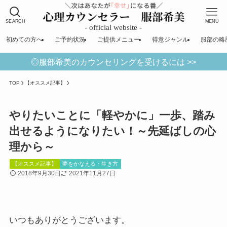
SEARCH
MENU
初めての方へ
ご予約状況
ご提供メニュー
得意ジャンル
服部の略
◎服部希美のカウンセリングを受けるには >>
TOP
【オススメ記事】
やりたいことに「軽やかに」一歩、踏み
出せるようになりたい！～先延ばしの心
理から～
【オススメ記事】
夢をかなえる・生き方
2018年9月30日
2021年11月27日
いつもありがとうございます。