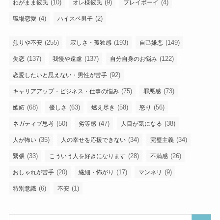
(10)
(9)
(4)
わがまま彼氏
オレ様彼氏
プレイボーイ
(4)
(2)
職場恋愛
ハイスペ男子
(255)
(193)
(149)
焦りや不安
寂しさ・孤独感
自己嫌悪
(137)
(137)
(122)
失恋
我慢や遠慮
自分自身のお悩み
(92)
恋愛したいと思えない・男性が苦手
(75)
(73)
キャリアアップ・ビジネス・仕事の悩み
罪悪感
(68)
(63)
(58)
(56)
嫉妬
優しさ
燃え尽き
怒り
(50)
(47)
(38)
ネガティブ思考
劣等感
人目が気になる
(35)
(34)
(34)
人が怖い
人の幸せを応援できない
完璧主義
(33)
(28)
(26)
緊張
こういう人を好きになります
不満感
(20)
(17)
(9)
おしゃれが苦手
繊細・怖がり
マンネリ
(6)
(1)
特別意識
不安