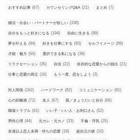
(67)
(21)
(7)
おすすめ記事
カウンセリングQ&A
まとめ
(338)
婚活・出会い・パートナーが欲しい
(194)
(99)
自分をもっと好きになる
自由に生きる
(94)
(93)
(89)
夢を叶える
好きを仕事にする
セルフイメージ
(50)
(39)
才能・魅力
選択できる私になる
(35)
(22)
(21)
リラクセーション
自信
依存的な恋愛からの脱出
(16)
(3)
仕事と恋愛の両立
もう一度、恋をしよう
(162)
(82)
(81)
対人関係
ハードワーク
コミュニケーション
(72)
(67)
(66)
心の距離感
友人
親／きょうだいと自分
(61)
(52)
職場トラブル
いい子・いい人・お利口さん
(44)
(33)
(25)
男性心理
元カレ・元カノ
不倫・浮気
(18)
(10)
友達以上恋人未満・待ちの恋愛
超自立の彼