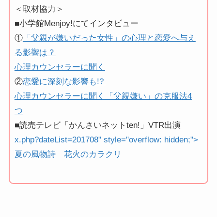
＜取材協力＞
■小学館Menjoy!にてインタビュー
①
「父親が嫌いだった女性」の心理と恋愛へ与え
る影響は？
心理カウンセラーに聞く
②
恋愛に深刻な影響も!?
心理カウンセラーに聞く「父親嫌い」の克服法4
つ
■読売テレビ「かんさいネットten!」VTR出演
x.php?dateList=201708" style="overflow: hidden;">
夏の風物詩 花火のカラクリ