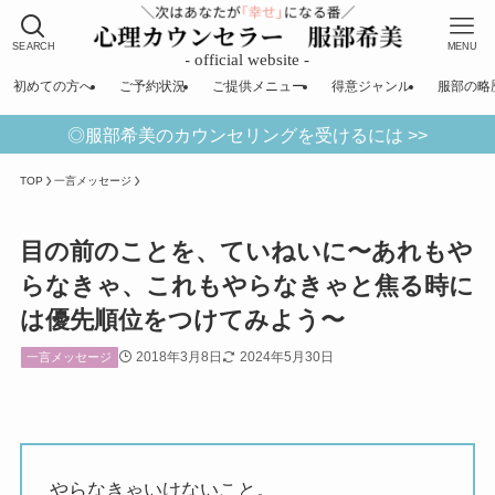
SEARCH
MENU
初めての方へ
ご予約状況
ご提供メニュー
得意ジャンル
服部の略
◎服部希美のカウンセリングを受けるには >>
TOP
一言メッセージ
目の前のことを、ていねいに〜あれもや
らなきゃ、これもやらなきゃと焦る時に
は優先順位をつけてみよう〜
2018年3月8日
2024年5月30日
一言メッセージ
やらなきゃいけないこと。