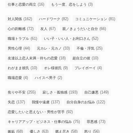
(16)
(3)
仕事と恋愛の両立
もう一度、恋をしよう
(162)
(82)
(81)
対人関係
ハードワーク
コミュニケーション
(72)
(67)
(66)
心の距離感
友人
親／きょうだいと自分
(61)
(52)
職場トラブル
いい子・いい人・お利口さん
(44)
(33)
(25)
男性心理
元カレ・元カノ
不倫・浮気
(18)
(10)
友達以上恋人未満・待ちの恋愛
超自立の彼
(10)
(9)
(4)
わがまま彼氏
オレ様彼氏
プレイボーイ
(4)
(2)
職場恋愛
ハイスペ男子
(255)
(193)
(149)
焦りや不安
寂しさ・孤独感
自己嫌悪
(137)
(137)
(122)
失恋
我慢や遠慮
自分自身のお悩み
(92)
恋愛したいと思えない・男性が苦手
(75)
(73)
キャリアアップ・ビジネス・仕事の悩み
罪悪感
(68)
(63)
(58)
(56)
嫉妬
優しさ
燃え尽き
怒り