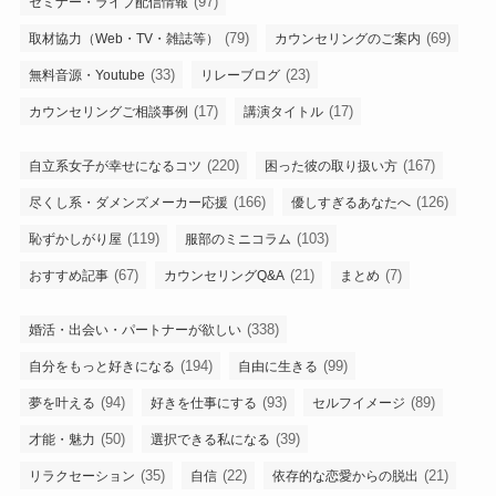
(97)
セミナー・ライブ配信情報
(79)
(69)
取材協力（Web・TV・雑誌等）
カウンセリングのご案内
(33)
(23)
無料音源・Youtube
リレーブログ
(17)
(17)
カウンセリングご相談事例
講演タイトル
(220)
(167)
自立系女子が幸せになるコツ
困った彼の取り扱い方
(166)
(126)
尽くし系・ダメンズメーカー応援
優しすぎるあなたへ
(119)
(103)
恥ずかしがり屋
服部のミニコラム
(67)
(21)
(7)
おすすめ記事
カウンセリングQ&A
まとめ
(338)
婚活・出会い・パートナーが欲しい
(194)
(99)
自分をもっと好きになる
自由に生きる
(94)
(93)
(89)
夢を叶える
好きを仕事にする
セルフイメージ
(50)
(39)
才能・魅力
選択できる私になる
(35)
(22)
(21)
リラクセーション
自信
依存的な恋愛からの脱出