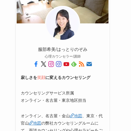
服部希美/はっとりのぞみ
心理カウンセラー/講師
寂しさを
笑顔
に変えるカウンセリング
カウンセリングサービス所属
オンライン・名古屋・東京地区担当
オンライン、名古屋・金山
地図
、東京・代
官山
地図
の弊社カウンセリングルームに
て、面談カウンセリングや心理セラピーをご