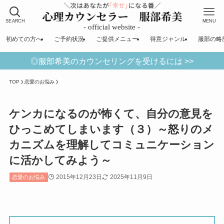
SEARCH
MENU
初めての方へ
ご予約状況
ご提供メニュー
得意ジャンル
服部の略
◎服部希美のカウンセリングを受けるには >>
TOP
恋愛のお悩み
ケンカになるのが怖くて、自分の意見を
ひっこめてしまいます（３）～怒りのメ
カニズムを理解してコミュニケーション
に活かしてみよう～
2015年12月23日
2025年11月9日
恋愛のお悩み