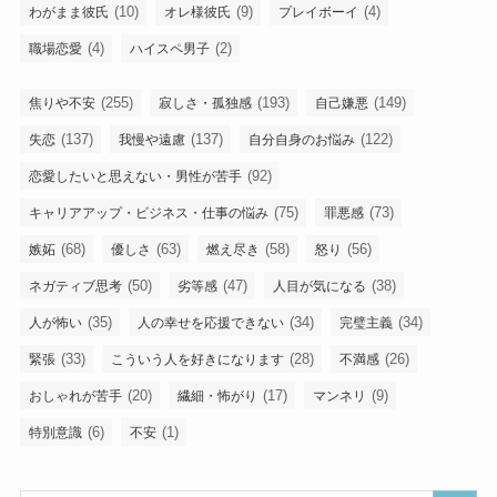
(10)
(9)
(4)
わがまま彼氏
オレ様彼氏
プレイボーイ
(4)
(2)
職場恋愛
ハイスペ男子
(255)
(193)
(149)
焦りや不安
寂しさ・孤独感
自己嫌悪
(137)
(137)
(122)
失恋
我慢や遠慮
自分自身のお悩み
(92)
恋愛したいと思えない・男性が苦手
(75)
(73)
キャリアアップ・ビジネス・仕事の悩み
罪悪感
(68)
(63)
(58)
(56)
嫉妬
優しさ
燃え尽き
怒り
(50)
(47)
(38)
ネガティブ思考
劣等感
人目が気になる
(35)
(34)
(34)
人が怖い
人の幸せを応援できない
完璧主義
(33)
(28)
(26)
緊張
こういう人を好きになります
不満感
(20)
(17)
(9)
おしゃれが苦手
繊細・怖がり
マンネリ
(6)
(1)
特別意識
不安