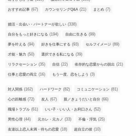
(67)
(21)
(7)
おすすめ記事
カウンセリングQ&A
まとめ
(338)
婚活・出会い・パートナーが欲しい
(194)
(99)
自分をもっと好きになる
自由に生きる
(94)
(93)
(89)
夢を叶える
好きを仕事にする
セルフイメージ
(50)
(39)
才能・魅力
選択できる私になる
(35)
(22)
(21)
リラクセーション
自信
依存的な恋愛からの脱出
(16)
(3)
仕事と恋愛の両立
もう一度、恋をしよう
(162)
(82)
(81)
対人関係
ハードワーク
コミュニケーション
(72)
(67)
(66)
心の距離感
友人
親／きょうだいと自分
(61)
(52)
職場トラブル
いい子・いい人・お利口さん
(44)
(33)
(25)
男性心理
元カレ・元カノ
不倫・浮気
(18)
(10)
友達以上恋人未満・待ちの恋愛
超自立の彼