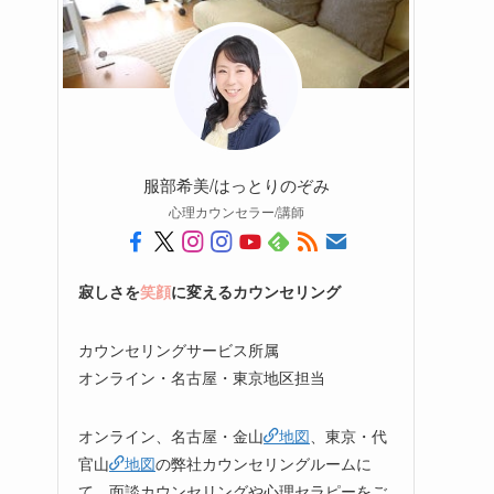
服部希美/はっとりのぞみ
心理カウンセラー/講師
寂しさを
笑顔
に変えるカウンセリング
カウンセリングサービス所属
オンライン・名古屋・東京地区担当
オンライン、名古屋・金山
地図
、東京・代
官山
地図
の弊社カウンセリングルームに
て、面談カウンセリングや心理セラピーをご