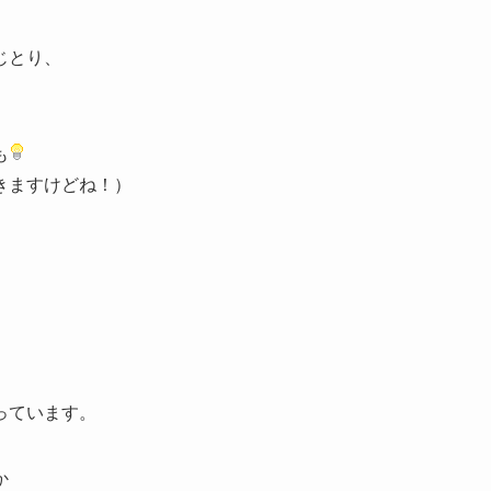
じとり、
も
きますけどね！）
っています。
か