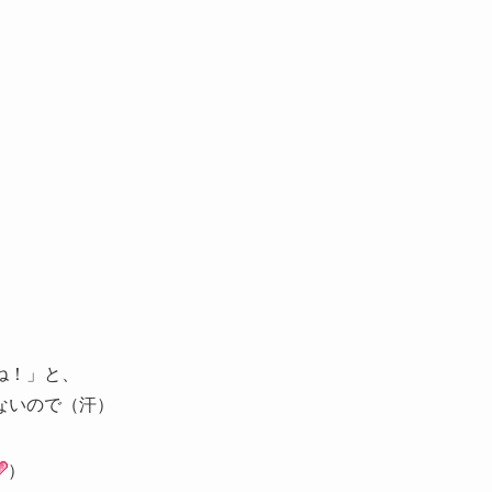
、
ね！」と、
ないので（汗）
）