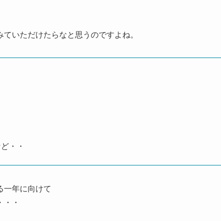
みていただけたらなと思うのですよね。
」
」
など・・
る一年に向けて
・・・