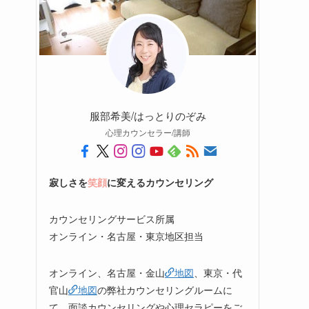
服部希美/はっとりのぞみ
心理カウンセラー/講師
寂しさを
笑顔
に変えるカウンセリング
カウンセリングサービス所属
オンライン・名古屋・東京地区担当
オンライン、名古屋・金山
地図
、東京・代
官山
地図
の弊社カウンセリングルームに
て、面談カウンセリングや心理セラピーをご