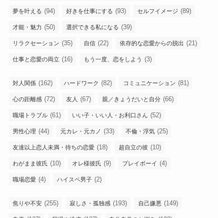
(94)
(93)
(89)
夢を叶える
好きを仕事にする
セルフイメージ
(50)
(39)
才能・魅力
選択できる私になる
(35)
(22)
(21)
リラクセーション
自信
依存的な恋愛からの脱出
(16)
(3)
仕事と恋愛の両立
もう一度、恋をしよう
(162)
(82)
(81)
対人関係
ハードワーク
コミュニケーション
(72)
(67)
(66)
心の距離感
友人
親／きょうだいと自分
(61)
(52)
職場トラブル
いい子・いい人・お利口さん
(44)
(33)
(25)
男性心理
元カレ・元カノ
不倫・浮気
(18)
(10)
友達以上恋人未満・待ちの恋愛
超自立の彼
(10)
(9)
(4)
わがまま彼氏
オレ様彼氏
プレイボーイ
(4)
(2)
職場恋愛
ハイスペ男子
(255)
(193)
(149)
焦りや不安
寂しさ・孤独感
自己嫌悪