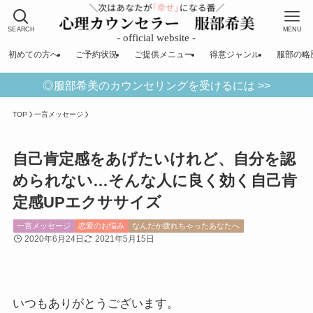
SEARCH
MENU
初めての方へ
ご予約状況
ご提供メニュー
得意ジャンル
服部の略
◎服部希美のカウンセリングを受けるには >>
TOP
一言メッセージ
自己肯定感をあげたいけれど、自分を認
められない…そんな人に良く効く自己肯
定感UPエクササイズ
一言メッセージ
恋愛のお悩み
なんだか疲れちゃったあなたへ
2020年6月24日
2021年5月15日
いつもありがとうございます。