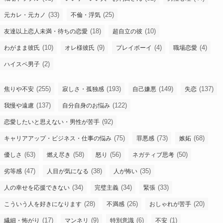
(33)
(25)
元カレ・元カノ
不倫・浮気
(18)
(10)
友達以上恋人未満・待ちの恋愛
超自立の彼
(10)
(9)
(4)
(4)
わがまま彼氏
オレ様彼氏
プレイボーイ
職場恋愛
(2)
ハイスペ男子
(255)
(193)
(149)
(137)
焦りや不安
寂しさ・孤独感
自己嫌悪
失恋
(137)
(122)
我慢や遠慮
自分自身のお悩み
(92)
恋愛したいと思えない・男性が苦手
(75)
(73)
(68)
キャリアアップ・ビジネス・仕事の悩み
罪悪感
嫉妬
(63)
(58)
(56)
(50)
優しさ
燃え尽き
怒り
ネガティブ思考
(47)
(38)
(35)
劣等感
人目が気になる
人が怖い
(34)
(34)
(33)
人の幸せを応援できない
完璧主義
緊張
(28)
(26)
(20)
こういう人を好きになります
不満感
おしゃれが苦手
(17)
(9)
(6)
(1)
繊細・怖がり
マンネリ
特別意識
不安