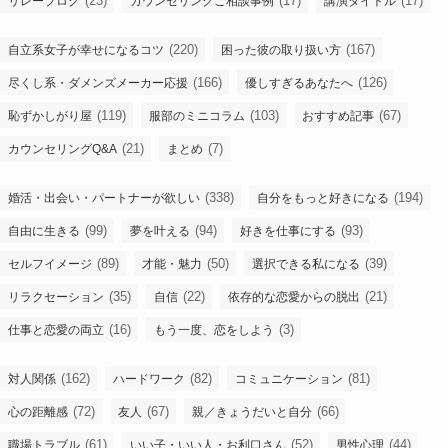
(23)
(17)
(17)
リレーブログ
カウンセリングご相談事例
講演タイトル
(220)
(167)
自立系女子が幸せになるコツ
困った彼の取り扱い方
(166)
(126)
尽くし系・ダメンズメーカー応援
優しすぎるあなたへ
(119)
(103)
(67)
恥ずかしがり屋
服部のミニコラム
おすすめ記事
(21)
(7)
カウンセリングQ&A
まとめ
(338)
(194)
婚活・出会い・パートナーが欲しい
自分をもっと好きになる
(99)
(94)
(93)
自由に生きる
夢を叶える
好きを仕事にする
(89)
(50)
(39)
セルフイメージ
才能・魅力
選択できる私になる
(35)
(22)
(21)
リラクセーション
自信
依存的な恋愛からの脱出
(16)
(3)
仕事と恋愛の両立
もう一度、恋をしよう
(162)
(82)
(81)
対人関係
ハードワーク
コミュニケーション
(72)
(67)
(66)
心の距離感
友人
親／きょうだいと自分
(61)
(52)
(44)
職場トラブル
いい子・いい人・お利口さん
男性心理