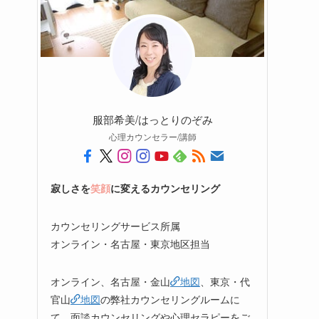
服部希美/はっとりのぞみ
心理カウンセラー/講師
寂しさを
笑顔
に変えるカウンセリング
カウンセリングサービス所属
オンライン・名古屋・東京地区担当
オンライン、名古屋・金山
地図
、東京・代
官山
地図
の弊社カウンセリングルームに
て、面談カウンセリングや心理セラピーをご