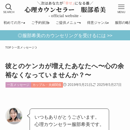
SEARCH
MENU
初めての方へ
ご予約状況
ご提供メニュー
得意ジャンル
服部の略
◎服部希美のカウンセリングを受けるには >>
TOP
一言メッセージ
彼とのケンカが増えたあなたへ〜心の余
裕なくなっていませんか？〜
2019年5月21日
2025年5月27日
一言メッセージ
カップル・夫婦関係
いつもありがとうございます。
心理カウンセラー服部希美です。