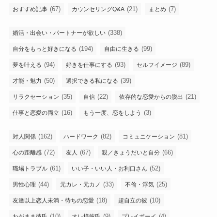
(67)
(21)
(7)
おすすめ記事
カウンセリングQ&A
まとめ
(338)
婚活・出会い・パートナーが欲しい
(194)
(99)
自分をもっと好きになる
自由に生きる
(94)
(93)
(89)
夢を叶える
好きを仕事にする
セルフイメージ
(50)
(39)
才能・魅力
選択できる私になる
(35)
(22)
(21)
リラクセーション
自信
依存的な恋愛からの脱出
(16)
(3)
仕事と恋愛の両立
もう一度、恋をしよう
(162)
(82)
(81)
対人関係
ハードワーク
コミュニケーション
(72)
(67)
(66)
心の距離感
友人
親／きょうだいと自分
(61)
(52)
職場トラブル
いい子・いい人・お利口さん
(44)
(33)
(25)
男性心理
元カレ・元カノ
不倫・浮気
(18)
(10)
友達以上恋人未満・待ちの恋愛
超自立の彼
(10)
(9)
(4)
わがまま彼氏
オレ様彼氏
プレイボーイ