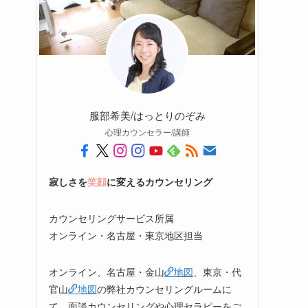
服部希美/はっとりのぞみ
心理カウンセラー/講師
寂しさを
笑顔
に変えるカウンセリング
カウンセリングサービス所属
オンライン・名古屋・東京地区担当
オンライン、名古屋・金山
地図
、東京・代
官山
地図
の弊社カウンセリングルームに
て、面談カウンセリングや心理セラピーをご