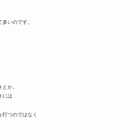
て多いのです。
きとか。
きには
を打つのではなく