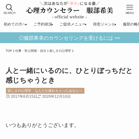
SEARCH
MENU
初めての方へ
ご予約状況
ご提供メニュー
得意ジャンル
服部の略
◎服部希美のカウンセリングを受けるには >>
TOP
仕事・対人関係・自分
寂しさの心理学
人と一緒にいるのに、ひとりぼっちだと
感じちゃうとき
寂しさの心理学
なんだか疲れちゃったあなたへ
2017年6月15日
2020年12月10日
いつもありがとうございます。