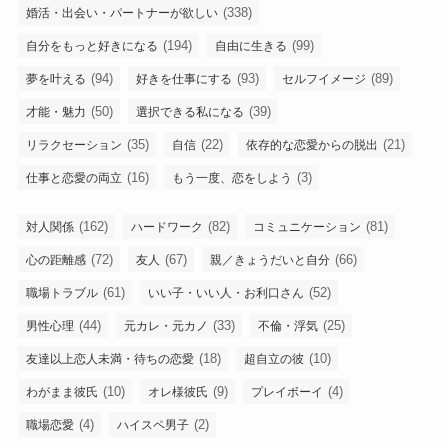
(338)
婚活・出会い・パートナーが欲しい
(194)
(99)
自分をもっと好きになる
自由に生きる
(94)
(93)
(89)
夢を叶える
好きを仕事にする
セルフイメージ
(50)
(39)
才能・魅力
選択できる私になる
(35)
(22)
(21)
リラクセーション
自信
依存的な恋愛からの脱出
(16)
(3)
仕事と恋愛の両立
もう一度、恋をしよう
(162)
(82)
(81)
対人関係
ハードワーク
コミュニケーション
(72)
(67)
(66)
心の距離感
友人
親／きょうだいと自分
(61)
(52)
職場トラブル
いい子・いい人・お利口さん
(44)
(33)
(25)
男性心理
元カレ・元カノ
不倫・浮気
(18)
(10)
友達以上恋人未満・待ちの恋愛
超自立の彼
(10)
(9)
(4)
わがまま彼氏
オレ様彼氏
プレイボーイ
(4)
(2)
職場恋愛
ハイスペ男子