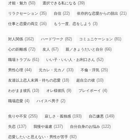
(50)
(39)
才能・魅力
選択できる私になる
(35)
(22)
(21)
リラクセーション
自信
依存的な恋愛からの脱出
(16)
(3)
仕事と恋愛の両立
もう一度、恋をしよう
(162)
(82)
(81)
対人関係
ハードワーク
コミュニケーション
(72)
(67)
(66)
心の距離感
友人
親／きょうだいと自分
(61)
(52)
職場トラブル
いい子・いい人・お利口さん
(44)
(33)
(25)
男性心理
元カレ・元カノ
不倫・浮気
(18)
(10)
友達以上恋人未満・待ちの恋愛
超自立の彼
(10)
(9)
(4)
わがまま彼氏
オレ様彼氏
プレイボーイ
(4)
(2)
職場恋愛
ハイスペ男子
(255)
(193)
(149)
焦りや不安
寂しさ・孤独感
自己嫌悪
(137)
(137)
(122)
失恋
我慢や遠慮
自分自身のお悩み
(92)
恋愛したいと思えない・男性が苦手