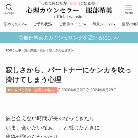
SEARCH
MENU
初めての方へ
ご予約状況
ご提供メニュー
得意ジャンル
服部の略
◎服部希美のカウンセリングを受けるには >>
TOP
仕事・対人関係・自分
寂しさの心理学
寂しさから、パートナーにケンカを吹っ
掛けてしまう心理
2020年6月2日
2024年6月29日
寂しさの心理学
恋愛のお悩み
彼と会えない時間が長くなってきたり
いま、会いたいなぁ、、と感じたときに、
連絡が取れなかったり