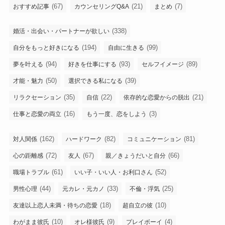
(67)
(21)
(7)
おすすめ記事
カウンセリングQ&A
まとめ
(338)
婚活・出会い・パートナーが欲しい
(194)
(99)
自分をもっと好きになる
自由に生きる
(94)
(93)
(89)
夢を叶える
好きを仕事にする
セルフイメージ
(50)
(39)
才能・魅力
選択できる私になる
(35)
(22)
(21)
リラクセーション
自信
依存的な恋愛からの脱出
(16)
(3)
仕事と恋愛の両立
もう一度、恋をしよう
(162)
(82)
(81)
対人関係
ハードワーク
コミュニケーション
(72)
(67)
(66)
心の距離感
友人
親／きょうだいと自分
(61)
(52)
職場トラブル
いい子・いい人・お利口さん
(44)
(33)
(25)
男性心理
元カレ・元カノ
不倫・浮気
(18)
(10)
友達以上恋人未満・待ちの恋愛
超自立の彼
(10)
(9)
(4)
わがまま彼氏
オレ様彼氏
プレイボーイ