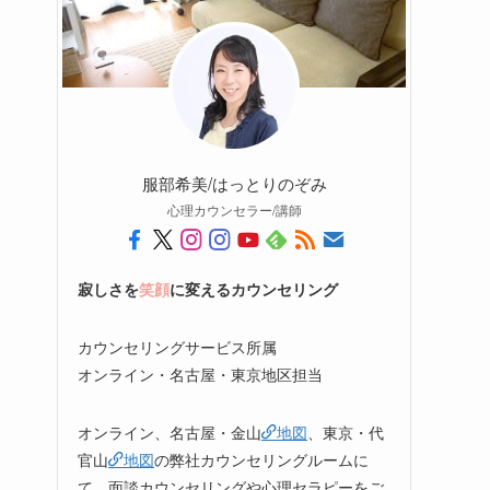
服部希美/はっとりのぞみ
心理カウンセラー/講師
寂しさを
笑顔
に変えるカウンセリング
カウンセリングサービス所属
オンライン・名古屋・東京地区担当
オンライン、名古屋・金山
地図
、東京・代
官山
地図
の弊社カウンセリングルームに
て、面談カウンセリングや心理セラピーをご