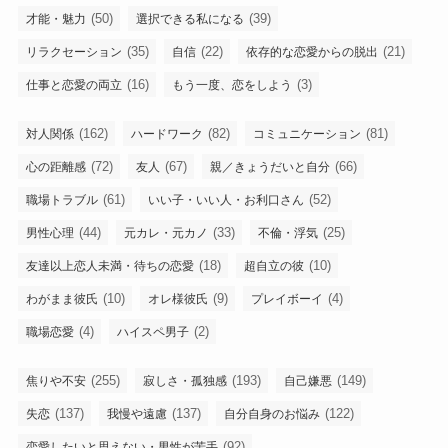
(50)
(39)
才能・魅力
選択できる私になる
(35)
(22)
(21)
リラクセーション
自信
依存的な恋愛からの脱出
(16)
(3)
仕事と恋愛の両立
もう一度、恋をしよう
(162)
(82)
(81)
対人関係
ハードワーク
コミュニケーション
(72)
(67)
(66)
心の距離感
友人
親／きょうだいと自分
(61)
(52)
職場トラブル
いい子・いい人・お利口さん
(44)
(33)
(25)
男性心理
元カレ・元カノ
不倫・浮気
(18)
(10)
友達以上恋人未満・待ちの恋愛
超自立の彼
(10)
(9)
(4)
わがまま彼氏
オレ様彼氏
プレイボーイ
(4)
(2)
職場恋愛
ハイスペ男子
(255)
(193)
(149)
焦りや不安
寂しさ・孤独感
自己嫌悪
(137)
(137)
(122)
失恋
我慢や遠慮
自分自身のお悩み
(92)
恋愛したいと思えない・男性が苦手